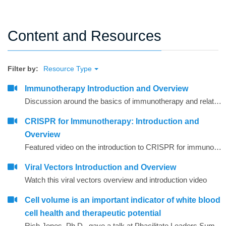
Content and Resources
Filter by:
Resource Type
Immunotherapy Introduction and Overview
Discussion around the basics of immunotherapy and related agents and techniques that are commonly used
CRISPR for Immunotherapy: Introduction and
Overview
Featured video on the introduction to CRISPR for immunotherapy
Viral Vectors Introduction and Overview
Watch this viral vectors overview and introduction video
Cell volume is an important indicator of white blood
cell health and therapeutic potential
Rich Jones, Ph.D., gave a talk at Phacilitate Leaders Summit and World Stem Cell Summit titled "Cell volume is an important indicator of white blood cell health and therapeutic potential". Dr. Jones compares 3 technologies for determining cell volume, flow cytometry, cell imaging, and the Coulter method.