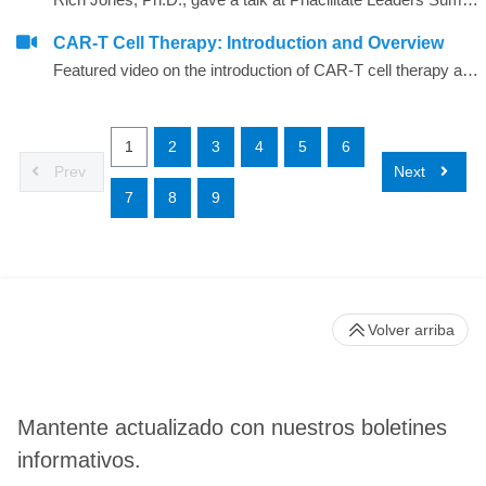
CAR-T Cell Therapy: Introduction and Overview
Featured video on the introduction of CAR-T cell therapy as related to immunotherapy
1
2
3
4
5
6
Prev
Next
7
8
9
Volver arriba
Mantente actualizado con nuestros boletines
informativos.