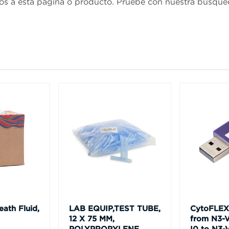
os a esta página o producto. Pruebe con nuestra búsq
ath Fluid,
LAB EQUIP,TEST TUBE,
CytoFLEX
12 X 75 MM,
from N3-
POLYPROPYLENE,
I0 to N3-