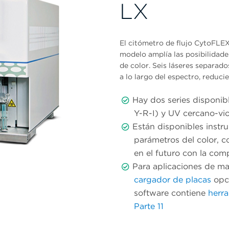
LX
El citómetro de flujo CytoFLE
modelo amplía las posibilidade
de color. Seis láseres separad
a lo largo del espectro, reduci
Hay dos series disponibl
Y-R-I) y UV cercano-vio
Están disponibles instr
parámetros del color, c
en el futuro con la com
Para aplicaciones de m
cargador de placas
opci
software contiene
herr
Parte 11