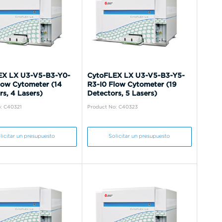
EX LX U3-V5-B3-Y0-
CytoFLEX LX U3-V5-B3-Y5-
low Cytometer (14
R3-I0 Flow Cytometer (19
rs, 4 Lasers)
Detectors, 5 Lasers)
: C40321
Product No: C40323
licitar un presupuesto
Solicitar un presupuesto