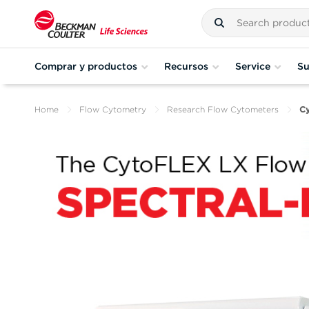
Comprar y productos
Recursos
Service
Su
Home
Flow Cytometry
Research Flow Cytometers
C