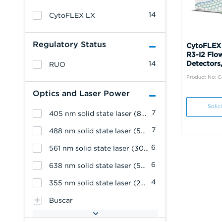
14
CytoFLEX LX
Regulatory Status
CytoFLEX
R3-I2 Flo
14
Detectors,
RUO
Product No: 
Optics and Laser Power
Solic
7
405 nm solid state laser (80 mW)
7
488 nm solid state laser (50 mW)
6
561 nm solid state laser (30 mW)
6
638 nm solid state laser (50 mW)
4
355 nm solid state laser (20 mW)
Buscar