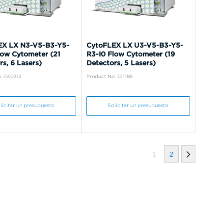
EX LX N3-V5-B3-Y5-
CytoFLEX LX U3-V5-B3-Y5-
low Cytometer (21
R3-I0 Flow Cytometer (19
s, 6 Lasers)
Detectors, 5 Lasers)
: C40312
Product No: C11185
licitar un presupuesto
Solicitar un presupuesto
1
2