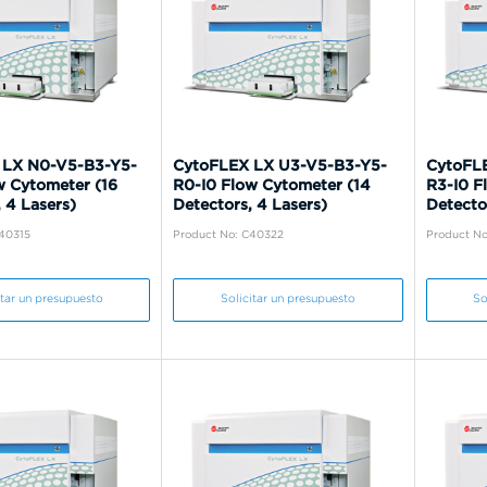
 LX N0-V5-B3-Y5-
CytoFLEX LX U3-V5-B3-Y5-
CytoFL
w Cytometer (16
R0-I0 Flow Cytometer (14
R3-I0 F
 4 Lasers)
Detectors, 4 Lasers)
Detecto
C40315
Product No: C40322
Product No
itar un presupuesto
Solicitar un presupuesto
So