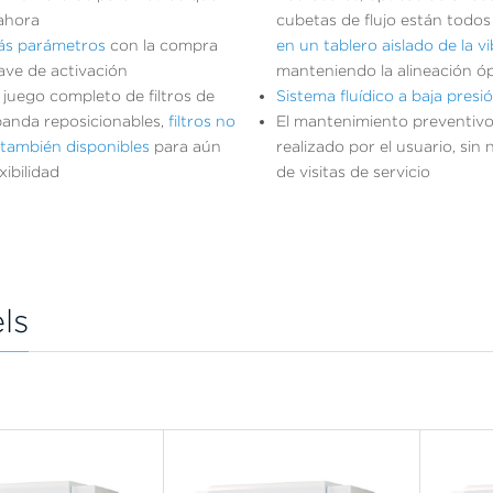
ahora
cubetas de flujo están todo
s parámetros
con la compra
en un tablero aislado de la v
ave de activación
manteniendo la alineación óp
l juego completo de filtros de
Sistema fluídico a baja presi
banda reposicionables,
filtros no
El mantenimiento preventiv
también disponibles
para aún
realizado por el usuario, sin
xibilidad
de visitas de servicio
ls