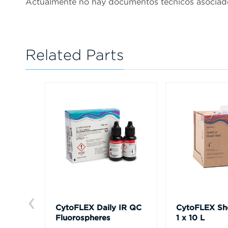
Actualmente no hay documentos técnicos asociad
Related Parts
CytoFLEX Daily IR QC
CytoFLEX She
Fluorospheres
1 x 10 L