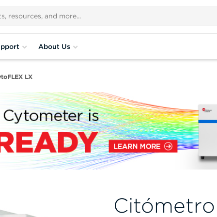
pport
About Us
ytoFLEX LX
Citómetro