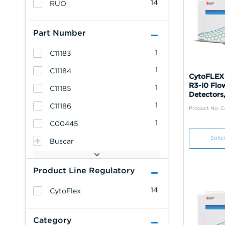
14
RUO
Part Number
1
C11183
1
C11184
CytoFLEX
R3-I0 Flo
1
C11185
Detectors,
1
C11186
Product No: 
1
C00445
Solic
Buscar
Product Line Regulatory
14
CytoFlex
Category