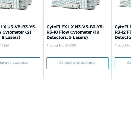
 LX U3-V5-B3-Y5-
CytoFLEX LX N3-V5-B3-Y5-
CytoFL
w Cytometer (21
R3-I0 Flow Cytometer (19
R3-I2 F
 6 Lasers)
Detectors, 5 Lasers)
Detector
C40324
Product No: C40313
Product No
itar un presupuesto
Solicitar un presupuesto
So