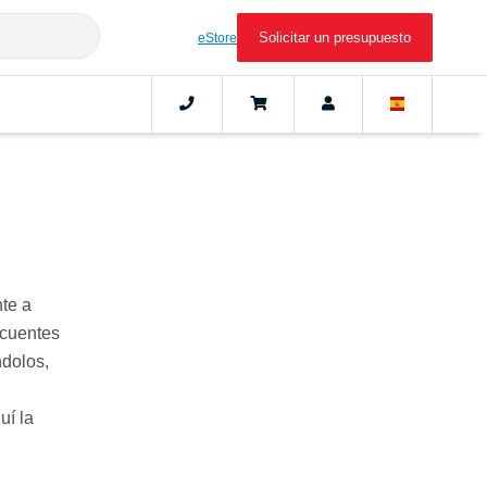
Solicitar un presupuesto
eStore
nte a
ecuentes
ndolos,
uí la