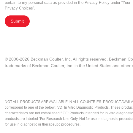
pertain to my personal data as provided in the Privacy Policy under “Your
Privacy Choices”.
Submit
© 2000-2026 Beckman Coulter, Inc. All rights reserved. Beckman Cou
trademarks of Beckman Coulter, Inc. in the United States and other c
NOT ALL PRODUCTS ARE AVAILABLE IN ALL COUNTRIES. PRODUCT AVAILABI
correspond to one of the below: IVD: In Vitro Diagnostic Products. These produc
characteristics are not established." CE: Products intended for in vitro diagn
products are labeled "For Research Use Only. Not for use in diagnostic procedu
for use in diagnostic or therapeutic procedures.