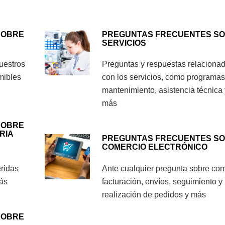
SOBRE
PREGUNTAS FRECUENTES S
SERVICIOS
uestros
Preguntas y respuestas relaciona
mibles
con los servicios, como programas
mantenimiento, asistencia técnica 
más
SOBRE
RIA
PREGUNTAS FRECUENTES S
COMERCIO ELECTRÓNICO
ridas
Ante cualquier pregunta sobre co
ás
facturación, envíos, seguimiento y
realización de pedidos y más
SOBRE