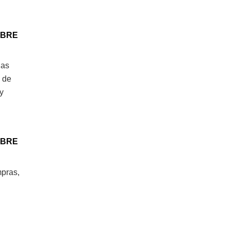
OBRE
das
 de
y
OBRE
mpras,