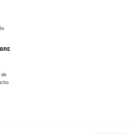
más
OBRE
e
 de
mucho