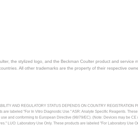
lter, the stylized logo, and the Beckman Coulter product and service 
ountries. All other trademarks are the property of their respective owne
LITY AND REGULATORY STATUS DEPENDS ON COUNTRY REGISTRATION PER APPL
ts are labeled "For In Vitro Diagnostic Use." ASR: Analyte Specific Reagents. Thes
ostic use and conforming to European Directive (98/79/EC). (Note: Devices may be 
res." LUO: Laboratory Use Only. These products are labeled "For Laboratory Use On