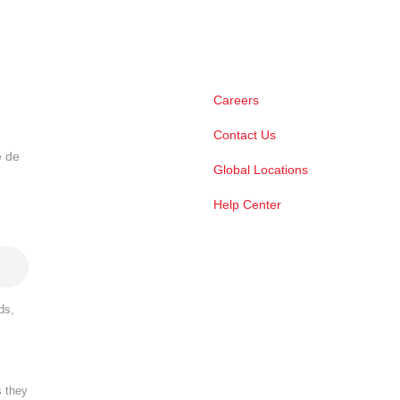
Careers
Contact Us
e de
Global Locations
Help Center
ds,
s they