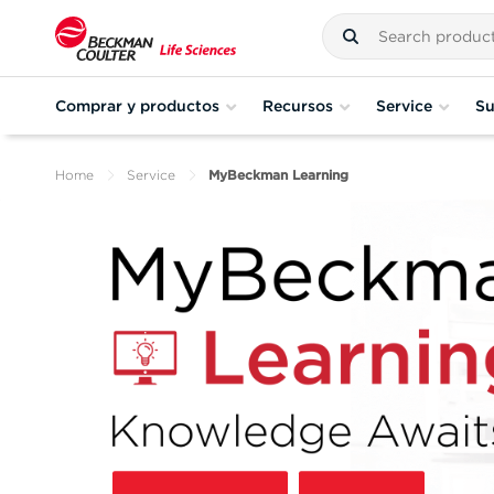
Comprar y productos
Recursos
Service
Su
Home
Service
MyBeckman Learning