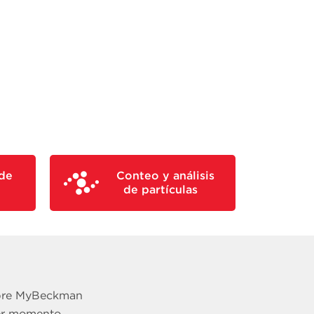
de
Conteo y análisis
de partículas
obre MyBeckman
er momento.