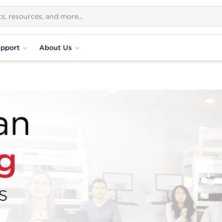
pport
About Us