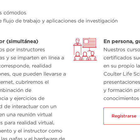
ás cómodos
 flujo de trabajo y aplicaciones de investigación
tor (simultánea)
En persona, gu
os por instructores
Nuestros curso
as y se imparten en línea a
certificados su
 corresponde, realidad
en su propio l
iones, que pueden llevarse a
Coulter Life S
ernet, cubriremos el
presentaciones
mbinación de
y formación pr
cia y ejercicios de
conocimientos 
d de interactuar con un
 en una reunión virtual
Registrarse
 para realidad virtual,
mento y el instructor como
a las gafas y el hardware de