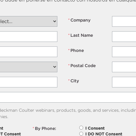
*
Company
*
Last Name
*
Phone
*
Postal Code
*
City
eckman Coulter webinars, products, goods, and services, includi
ies.
*
By Phone:
nt
I Consent
OT Consent
I DO NOT Consent