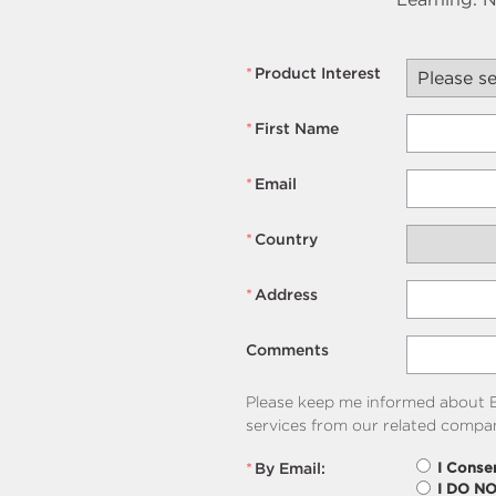
*
Product Interest
*
First Name
*
Email
*
Country
*
Address
Comments
Please keep me informed about B
services from our related compan
*
By Email:
I Conse
I DO N