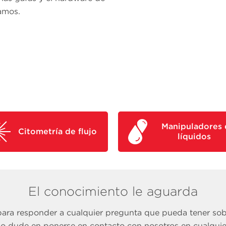
amos.
Manipuladores 
Citometría de flujo
líquidos
El conocimiento le aguarda
para responder a cualquier pregunta que pueda tener s
No dude en ponerse en contacto con nosotros en cualqui