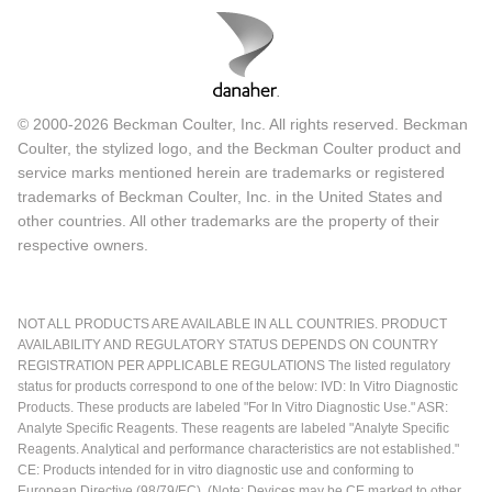
© 2000-2026 Beckman Coulter, Inc. All rights reserved. Beckman
Coulter, the stylized logo, and the Beckman Coulter product and
service marks mentioned herein are trademarks or registered
trademarks of Beckman Coulter, Inc. in the United States and
other countries. All other trademarks are the property of their
respective owners.
NOT ALL PRODUCTS ARE AVAILABLE IN ALL COUNTRIES. PRODUCT
AVAILABILITY AND REGULATORY STATUS DEPENDS ON COUNTRY
REGISTRATION PER APPLICABLE REGULATIONS The listed regulatory
status for products correspond to one of the below: IVD: In Vitro Diagnostic
Products. These products are labeled "For In Vitro Diagnostic Use." ASR:
Analyte Specific Reagents. These reagents are labeled "Analyte Specific
Reagents. Analytical and performance characteristics are not established."
CE: Products intended for in vitro diagnostic use and conforming to
European Directive (98/79/EC). (Note: Devices may be CE marked to other