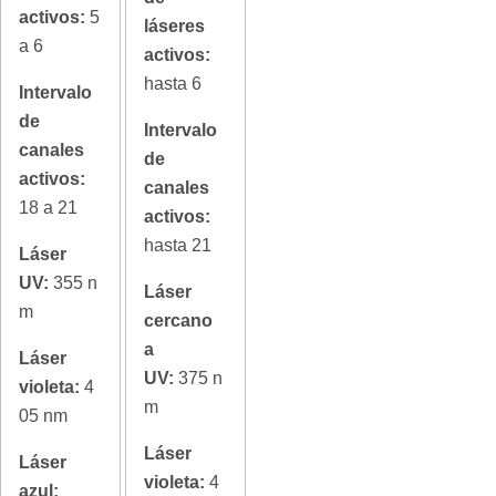
activos:
5
láseres
a 6
activos:
hasta 6
Intervalo
de
Intervalo
canales
de
activos:
canales
18 a 21
activos:
hasta 21
Láser
UV:
355 n
Láser
m
cercano
a
Láser
UV:
375 n
violeta:
4
m
05 nm
Láser
Láser
violeta:
4
azul: