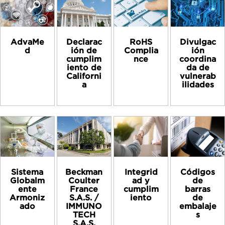
AdvaMe
Declarac
RoHS
Divulgac
d
ión de
Complia
ión
cumplim
nce
coordina
iento de
da de
Californi
vulnerab
a
ilidades
Sistema
Beckman
Integrid
Códigos
Globalm
Coulter
ad y
de
ente
France
cumplim
barras
Armoniz
S.A.S. /
iento
de
ado
IMMUNO
embalaje
TECH
s
S.A.S.