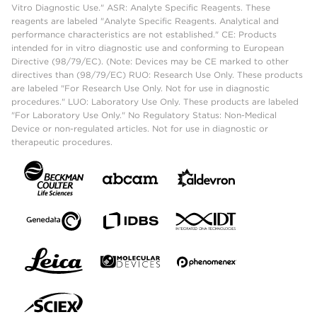
Vitro Diagnostic Use." ASR: Analyte Specific Reagents. These
reagents are labeled "Analyte Specific Reagents. Analytical and
performance characteristics are not established." CE: Products
intended for in vitro diagnostic use and conforming to European
Directive (98/79/EC). (Note: Devices may be CE marked to other
directives than (98/79/EC) RUO: Research Use Only. These products
are labeled "For Research Use Only. Not for use in diagnostic
procedures." LUO: Laboratory Use Only. These products are labeled
"For Laboratory Use Only." No Regulatory Status: Non-Medical
Device or non-regulated articles. Not for use in diagnostic or
therapeutic procedures.