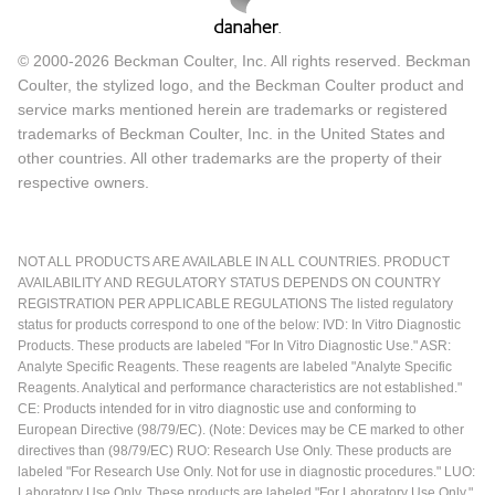
© 2000-2026 Beckman Coulter, Inc. All rights reserved. Beckman
Coulter, the stylized logo, and the Beckman Coulter product and
service marks mentioned herein are trademarks or registered
trademarks of Beckman Coulter, Inc. in the United States and
other countries. All other trademarks are the property of their
respective owners.
NOT ALL PRODUCTS ARE AVAILABLE IN ALL COUNTRIES. PRODUCT
AVAILABILITY AND REGULATORY STATUS DEPENDS ON COUNTRY
REGISTRATION PER APPLICABLE REGULATIONS The listed regulatory
status for products correspond to one of the below: IVD: In Vitro Diagnostic
Products. These products are labeled "For In Vitro Diagnostic Use." ASR:
Analyte Specific Reagents. These reagents are labeled "Analyte Specific
Reagents. Analytical and performance characteristics are not established."
CE: Products intended for in vitro diagnostic use and conforming to
European Directive (98/79/EC). (Note: Devices may be CE marked to other
directives than (98/79/EC) RUO: Research Use Only. These products are
labeled "For Research Use Only. Not for use in diagnostic procedures." LUO:
Laboratory Use Only. These products are labeled "For Laboratory Use Only."