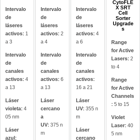
CytoFLE
X SRT
Intervalo
Intervalo
Intervalo
Cell
de
de
de
Sorter
Upgrade
láseres
láseres
láseres
s
activos:
1
activos:
2
activos:
4
a 3
a 4
a 6
Range
for Active
Intervalo
Intervalo
Intervalo
Lasers:
2
de
de
de
to 4
canales
canales
canales
activos:
4
activos:
6
activos:
Range
a 13
a 13
16 a 21
for Active
Channels
Láser
Láser
Láser
:
5 to 15
violeta:
4
cercano
UV:
355 n
05 nm
a
m
Violet
UV:
375 n
Laser:
40
Láser
Láser
m
5 nm
azul:
cercano