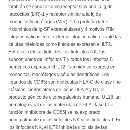
también se conoce como receptor similar a la Ig de
leucocitos (LIR)-1 y receptor similar a la Ig de
monocitos/macrófagos (MIR)-7. La proteína tiene
4 dominios de Ig-SF extracelulares y 4 motivos ITIM
citoplasmáticos en el extremo citoplasmático. Tanto las
células mieloides como linfoides expresan el ILT2.
Entre las células linfoides, los linfocitos NK, los
subconjuntos de linfocitos T y todos los linfocitos B
periféricos expresan el ILT2. También se expresa en
monocitos, macrófagos y células dendríticas. Los
ligandos de CD85j son moléculas HLA-G de clase I no
clásicas, ciertos alelos de locus HLA-A y B y el
producto génico de citomegalovirus humano, UL18, un
homólogo viral de las moléculas de HLA clase I. La
función inhibidora de CD85j se ha explorado
principalmente en los linfocitos NK y los linfocitos T. En
los linfocitos NK, el ILT2 inhibe la citólisis de las