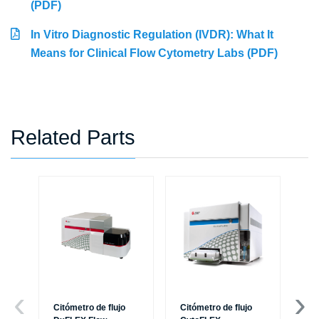
(PDF)
In Vitro Diagnostic Regulation (IVDR): What It
Means for Clinical Flow Cytometry Labs (PDF)
Related Parts
Citómetro de flujo
Citómetro de flujo
Ce