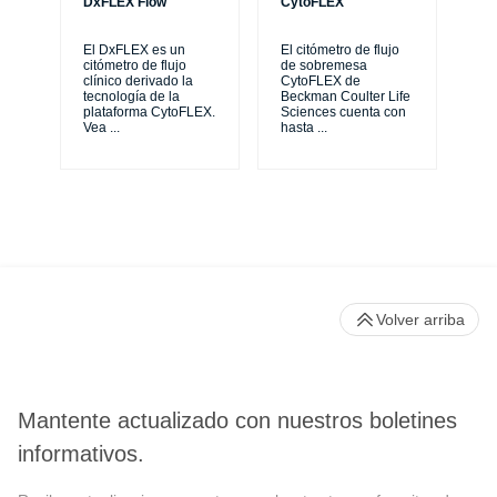
DxFLEX Flow
CytoFLEX
Th
sy
El DxFLEX es un
El citómetro de flujo
unl
citómetro de flujo
de sobremesa
le
clínico derivado la
CytoFLEX de
ma
tecnología de la
Beckman Coulter Life
...
plataforma CytoFLEX.
Sciences cuenta con
Vea
...
hasta
...
Volver arriba
Mantente actualizado con nuestros boletines
informativos.