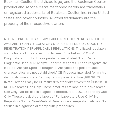
Beckman Coulter, the stylized logo, and the Beckman Coulter
product and service marks mentioned herein are trademarks
or registered trademarks of Beckman Coulter, Inc. in the United
States and other countries. All other trademarks are the
property of their respective owners.
NOT ALL PRODUCTS ARE AVAILABLE IN ALL COUNTRIES. PRODUCT
AVAILABILITY AND REGULATORY STATUS DEPENDS ON COUNTRY
REGISTRATION PER APPLICABLE REGULATIONS The listed regulatory
status for products correspond to one of the below: IVD: In Vitro
Diagnostic Products. These products are labeled "For In Vitro
Diagnostic Use." ASR: Analyte Specific Reagents. These reagents are
labeled "Analyte Specific Reagents. Analytical and performance
characteristics are not established." CE: Products intended for in vitro
diagnostic use and conforming to European Directive (98/79/EC).
(Note: Devices may be CE marked to other directives than (98/79/EC)
RUO: Research Use Only. These products are labeled "For Research
Use Only. Not for use in diagnostic procedures." LUO: Laboratory Use
Only. These products are labeled "For Laboratory Use Only." No
Regulatory Status: Non-Medical Device or non-regulated articles. Not
for use in diagnostic or therapeutic procedures.