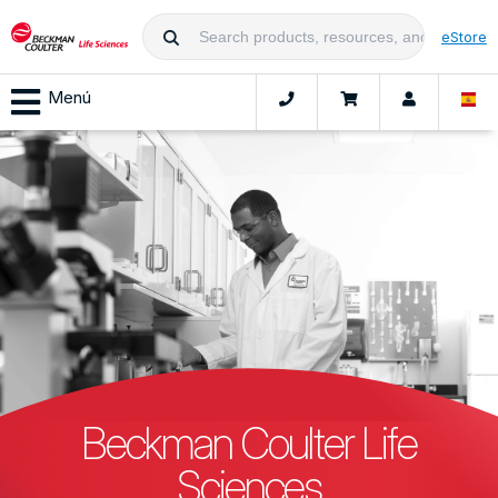
eStore
Menú
Beckman Coulter Life
Sciences