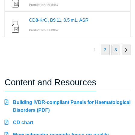
Product No: B08467
CD8-KrO, B9.11, 0.5 mL, ASR
Product No: B00067
1
2
3
Content and Resources
Building IVDR-compliant Panels for Haematological
Disorders (PDF)
CD chart
Flow-cytometry-reagents-focus-on-quality