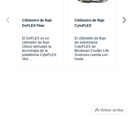
Citómetro de flujo
Citómetro de flujo
Ce
DxFLEX Flow
CytoFLEX
Th
sy
El DxFLEX es un
El citómetro de flujo
unl
citómetro de flujo
de sobremesa
le
clínico derivado la
CytoFLEX de
ma
tecnología de la
Beckman Coulter Life
...
plataforma CytoFLEX.
Sciences cuenta con
Vea
...
hasta
...
Volver arriba