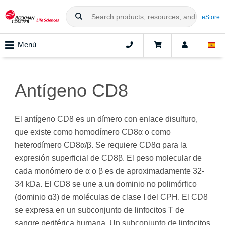
eStore
Menú
Antígeno CD8
El antígeno CD8 es un dímero con enlace disulfuro,
que existe como homodímero CD8α o como
heterodímero CD8α/β. Se requiere CD8α para la
expresión superficial de CD8β. El peso molecular de
cada monómero de α o β es de aproximadamente 32-
34 kDa. El CD8 se une a un dominio no polimórfico
(dominio α3) de moléculas de clase I del CPH. El CD8
se expresa en un subconjunto de linfocitos T de
sangre periférica humana. Un subconjunto de linfocitos