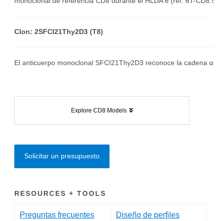
monoclonal de referencia CD8 durante el HLDA 6 (ref. 6T-CD8.5).
Clon: 2SFCI21Thy2D3 (T8)
El anticuerpo monoclonal SFCI21Thy2D3 reconoce la cadena α de
Explore CD8 Models
Solicitar un presupuesto
RESOURCES + TOOLS
Preguntas frecuentes
Diseño de perfiles