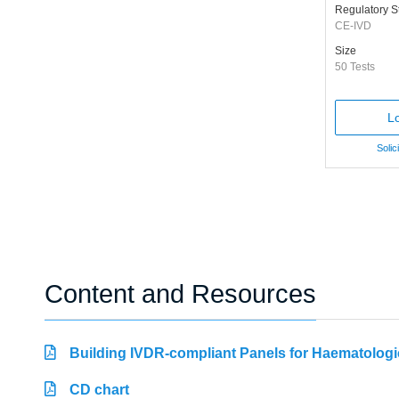
Regulatory S
CE-IVD
Size
50 Tests
Lo
Solic
Content and Resources
Building IVDR-compliant Panels for Haematologi
CD chart