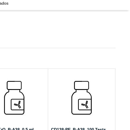
nados
rO, B-A38, 0.5 mL,
CD138-PE, B-A38, 100 Tests,