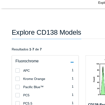
Exp
Explore CD138 Models
Resultados
1
-
7
de
7
Fluorochrome
1
APC
1
Krome Orange
1
Pacific Blue™
1
PC5
1
PC5.5
CD138-Paci