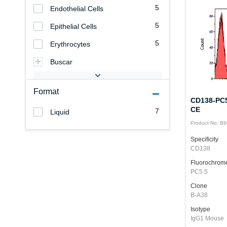
5
Endothelial Cells
5
Epithelial Cells
5
Erythrocytes
Buscar
Format
CD138-PC5.
CE
7
Liquid
Product No: B
Specificity
CD138
Fluorochrom
PC5.5
Clone
B-A38
Isotype
IgG1 Mouse