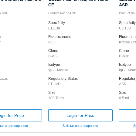
CE
ASR
37788
Product No: A54191
Product No
Specificity
Specificity
CD138
CD138
e
Fluorochrome
Fluoroch
™
PC5
Krome Or
Clone
Clone
B-A38
B-A38
Isotype
Isotype
IgG1 Mouse
IgG1 Mou
tatus
Regulatory Status
Regulator
CE-IVD
ASR
Size
Size
100 Tests
0.5 mL
gin for Price
Login for Price
itar un presupuesto
Solicitar un presupuesto
S