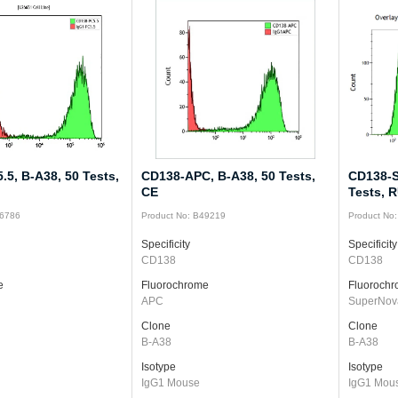
5, B-A38, 50 Tests,
CD138-APC, B-A38, 50 Tests,
CD138-S
CE
Tests, 
96786
Product No: B49219
Product No
Specificity
Specificity
CD138
CD138
e
Fluorochrome
Fluoroch
APC
SuperNov
Clone
Clone
B-A38
B-A38
Isotype
Isotype
IgG1 Mouse
IgG1 Mou