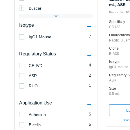
mL, ASR
Buscar
Product No: B
Specificity
Isotype
CD138
Fluorochrom
7
IgG1 Mouse
Pacific Blue
Clone
Regulatory Status
B-A38
Isotype
4
CE-IVD
IgG1 Mouse
2
Regulatory S
ASR
ASR
1
RUO
Size
0.5 mL
Application Use
Lo
5
Adhesion
Solic
5
B cells