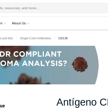
rt
About Us
s and Kits
Single-Color Antibodies
CD138
Antígeno 