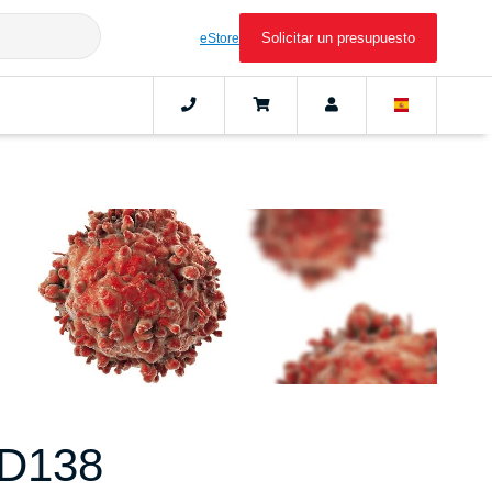
Solicitar un presupuesto
eStore
CD138