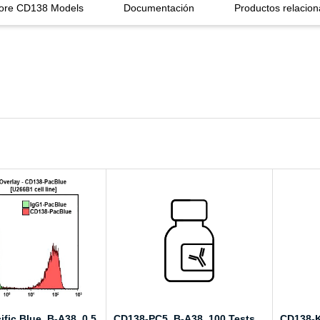
lore CD138 Models
Documentación
Productos relacio
fic Blue, B-A38, 0.5
CD138-PC5, B-A38, 100 Tests,
CD138-K