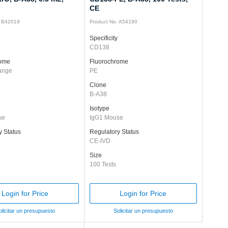
CE
: B42019
Product No: A54190
Specificity
CD138
rome
Fluorochrome
ange
PE
Clone
B-A38
Isotype
se
IgG1 Mouse
y Status
Regulatory Status
CE-IVD
Size
100 Tests
Login for Price
Login for Price
olicitar un presupuesto
Solicitar un presupuesto