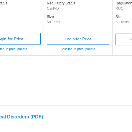
tatus
Regulatory Status
Regulator
CE-IVD
RUO
Size
Size
50 Tests
50 Tests
gin for Price
Login for Price
S
itar un presupuesto
Solicitar un presupuesto
cal Disorders (PDF)