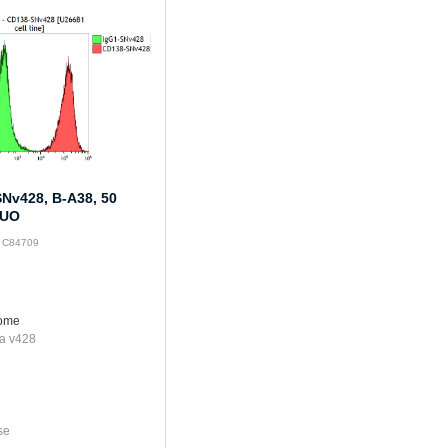
Nv428, B-A38, 50
RUO
: C84709
rome
a v428
se