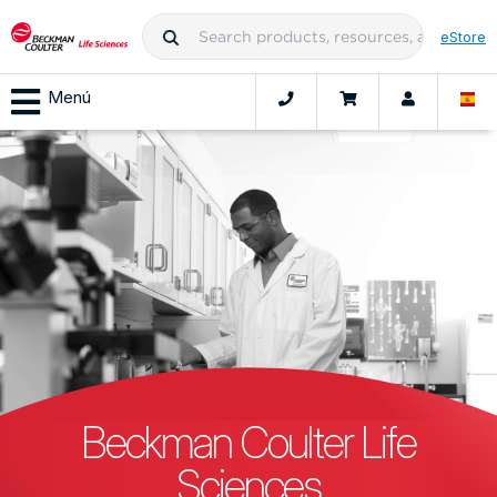
eStore
Menú
Beckman Coulter Life
Sciences