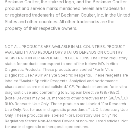
Beckman Coulter, the stylized logo, and the Beckman Coulter
product and service marks mentioned herein are trademarks
or registered trademarks of Beckman Coulter, Inc. in the United
States and other countries. All other trademarks are the
property of their respective owners.
NOT ALL PRODUCTS ARE AVAILABLE IN ALL COUNTRIES. PRODUCT
AVAILABILITY AND REGULATORY STATUS DEPENDS ON COUNTRY
REGISTRATION PER APPLICABLE REGULATIONS The listed regulatory
status for products correspond to one of the below: IVD: In Vitro
Diagnostic Products. These products are labeled "For In Vitro
Diagnostic Use." ASR: Analyte Specific Reagents. These reagents are
labeled "Analyte Specific Reagents. Analytical and performance
characteristics are not established." CE: Products intended for in vitro
diagnostic use and conforming to European Directive (98/79/EC).
(Note: Devices may be CE marked to other directives than (98/79/EC)
RUO: Research Use Only. These products are labeled "For Research
Use Only. Not for use in diagnostic procedures." LUO: Laboratory Use
Only. These products are labeled "For Laboratory Use Only." No
Regulatory Status: Non-Medical Device or non-regulated articles. Not
for use in diagnostic or therapeutic procedures.