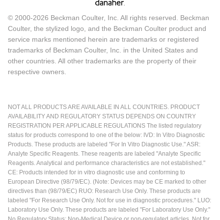
© 2000-2026 Beckman Coulter, Inc. All rights reserved. Beckman
Coulter, the stylized logo, and the Beckman Coulter product and
service marks mentioned herein are trademarks or registered
trademarks of Beckman Coulter, Inc. in the United States and
other countries. All other trademarks are the property of their
respective owners.
NOT ALL PRODUCTS ARE AVAILABLE IN ALL COUNTRIES. PRODUCT
AVAILABILITY AND REGULATORY STATUS DEPENDS ON COUNTRY
REGISTRATION PER APPLICABLE REGULATIONS The listed regulatory
status for products correspond to one of the below: IVD: In Vitro Diagnostic
Products. These products are labeled "For In Vitro Diagnostic Use." ASR:
Analyte Specific Reagents. These reagents are labeled "Analyte Specific
Reagents. Analytical and performance characteristics are not established."
CE: Products intended for in vitro diagnostic use and conforming to
European Directive (98/79/EC). (Note: Devices may be CE marked to other
directives than (98/79/EC) RUO: Research Use Only. These products are
labeled "For Research Use Only. Not for use in diagnostic procedures." LUO:
Laboratory Use Only. These products are labeled "For Laboratory Use Only."
No Regulatory Status: Non-Medical Device or non-regulated articles. Not for