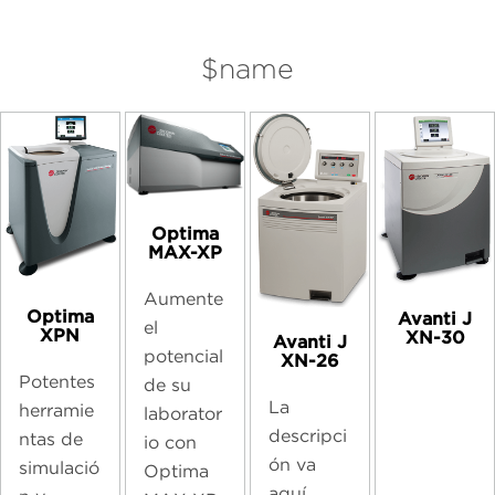
$name
Optima
MAX-XP
Aumente
Optima
Avanti J
el
XPN
XN-30
Avanti J
potencial
XN-26
Potentes
de su
La
herramie
laborator
descripci
ntas de
io con
ón va
simulació
Optima
aquí