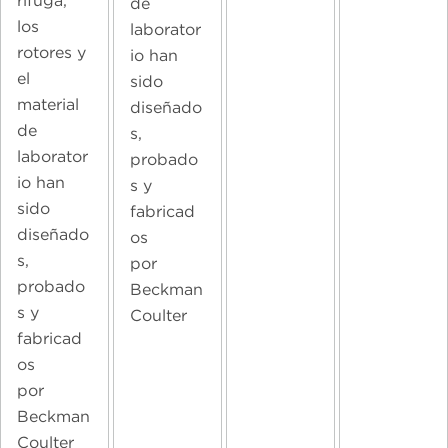
rífuga,
de
los
laborator
rotores y
io han
el
sido
material
diseñado
de
s,
laborator
probado
io han
s y
sido
fabricad
diseñado
os
s,
por
probado
Beckman
s y
Coulter
fabricad
os
por
Beckman
Coulter