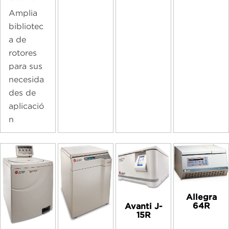
Amplia
bibliotec
a de
rotores
para sus
necesida
des de
aplicació
n
Allegra
64R
Avanti J-
15R