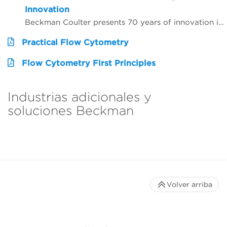
Innovation
Beckman Coulter presents 70 years of innovation in centrifugation from the perspective of 4 customers from around the world. Hear from Dr. Matt Perugini in Melbourne, Australia, Dr. Yuji Kobayashi in Osaka, Japan, Pert Kalmikov in Moscow, Russia, and&nbsp;Dr. Ashutosh Kumar in Mumbai, India.&nbsp;
Practical Flow Cytometry
Flow Cytometry First Principles
Industrias adicionales y
soluciones Beckman
Volver arriba