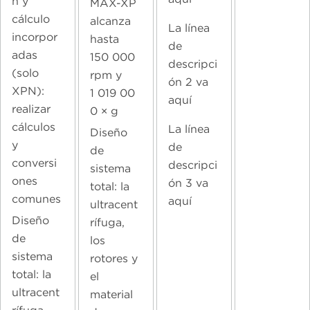
n y
MAX-XP
cálculo
alcanza
La línea
incorpor
hasta
de
adas
150 000
descripci
(solo
rpm y
ón 2 va
XPN):
1 019 00
aquí
realizar
0 × g
cálculos
La línea
Diseño
y
de
de
conversi
descripci
sistema
ones
ón 3 va
total: la
comunes
aquí
ultracent
Diseño
rífuga,
de
los
sistema
rotores y
total: la
el
ultracent
material