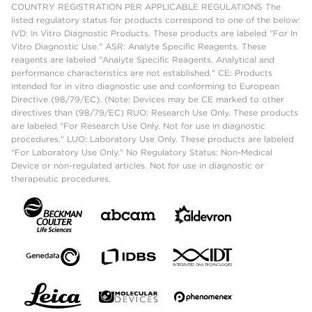
COUNTRY REGISTRATION PER APPLICABLE REGULATIONS The
listed regulatory status for products correspond to one of the below:
IVD: In Vitro Diagnostic Products. These products are labeled "For In
Vitro Diagnostic Use." ASR: Analyte Specific Reagents. These
reagents are labeled "Analyte Specific Reagents. Analytical and
performance characteristics are not established." CE: Products
intended for in vitro diagnostic use and conforming to European
Directive (98/79/EC). (Note: Devices may be CE marked to other
directives than (98/79/EC) RUO: Research Use Only. These products
are labeled "For Research Use Only. Not for use in diagnostic
procedures." LUO: Laboratory Use Only. These products are labeled
"For Laboratory Use Only." No Regulatory Status: Non-Medical
Device or non-regulated articles. Not for use in diagnostic or
therapeutic procedures.