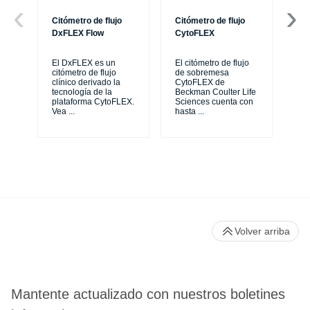
Citómetro de flujo
Citómetro de flujo
Ce
DxFLEX Flow
CytoFLEX
Th
sy
El DxFLEX es un
El citómetro de flujo
unl
citómetro de flujo
de sobremesa
le
clínico derivado la
CytoFLEX de
ma
tecnología de la
Beckman Coulter Life
...
plataforma CytoFLEX.
Sciences cuenta con
Vea
...
hasta
...
Volver arriba
Mantente actualizado con nuestros boletines