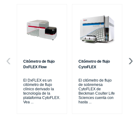
Citómetro de flujo
Citómetro de flujo
Ce
DxFLEX Flow
CytoFLEX
Th
sy
El DxFLEX es un
El citómetro de flujo
unl
citómetro de flujo
de sobremesa
le
clínico derivado la
CytoFLEX de
ma
tecnología de la
Beckman Coulter Life
...
plataforma CytoFLEX.
Sciences cuenta con
Vea
...
hasta
...