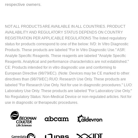
respective owners.
NOT ALL PRODUCTS ARE AVAILABLE IN ALL COUNTRIES. PRODUCT
AVAILABILITY AND REGULATORY STATUS DEPENDS ON COUNTRY
REGISTRATION PER APPLICABLE REGULATIONS The listed regulatory
status for products correspond to one of the below: IVD: In Vitro Diagnostic
Products. These products are labeled "For In Vitro Diagnostic Use." ASR:
Analyte Specific Reagents. These reagents are labeled "Analyte Specific
Reagents. Analytical and performance characteristics are not established."
CE: Products intended for in vitro diagnostic use and conforming to
European Directive (98/79/EC). (Note: Devices may be CE marked to other
directives than (98/79/EC) RUO: Research Use Only. These products are
labeled "For Research Use Only. Not for use in diagnostic procedures." LUO:
Laboratory Use Only. These products are labeled "For Laboratory Use Only."
No Regulatory Status: Non-Medical Device or non-regulated articles. Not for
use in diagnostic or therapeutic procedures.