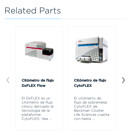
Related Parts
Citómetro de flujo
Citómetro de flujo
Ce
DxFLEX Flow
CytoFLEX
Th
sy
El DxFLEX es un
El citómetro de
un
citómetro de flujo
flujo de sobremesa
le
clínico derivado la
CytoFLEX de
ma
tecnología de la
Beckman Coulter
wa
plataforma
Life Sciences cuenta
CytoFLEX. Vea
...
con hasta
...