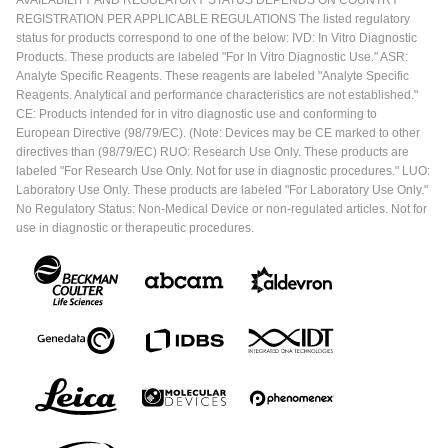
AVAILABILITY AND REGULATORY STATUS DEPENDS ON COUNTRY
REGISTRATION PER APPLICABLE REGULATIONS The listed regulatory
status for products correspond to one of the below: IVD: In Vitro Diagnostic
Products. These products are labeled "For In Vitro Diagnostic Use." ASR:
Analyte Specific Reagents. These reagents are labeled "Analyte Specific
Reagents. Analytical and performance characteristics are not established."
CE: Products intended for in vitro diagnostic use and conforming to
European Directive (98/79/EC). (Note: Devices may be CE marked to other
directives than (98/79/EC) RUO: Research Use Only. These products are
labeled "For Research Use Only. Not for use in diagnostic procedures." LUO:
Laboratory Use Only. These products are labeled "For Laboratory Use Only."
No Regulatory Status: Non-Medical Device or non-regulated articles. Not for
use in diagnostic or therapeutic procedures.