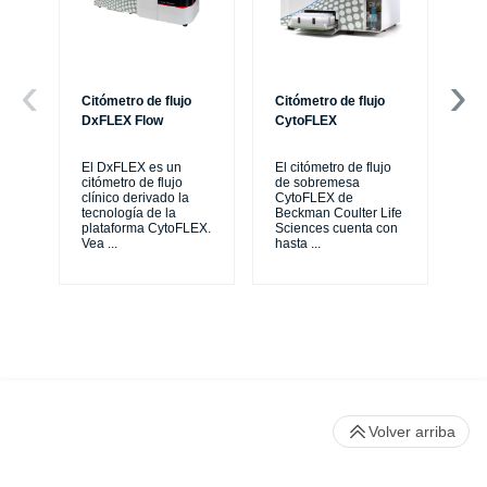
Citómetro de flujo
Citómetro de flujo
Ce
DxFLEX Flow
CytoFLEX
Th
sy
El DxFLEX es un
El citómetro de flujo
unl
citómetro de flujo
de sobremesa
le
clínico derivado la
CytoFLEX de
ma
tecnología de la
Beckman Coulter Life
...
plataforma CytoFLEX.
Sciences cuenta con
Vea
...
hasta
...
Volver arriba