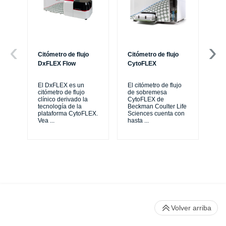
Citómetro de flujo
Citómetro de flujo
Ce
DxFLEX Flow
CytoFLEX
Th
sy
El DxFLEX es un
El citómetro de flujo
unl
citómetro de flujo
de sobremesa
le
clínico derivado la
CytoFLEX de
ma
tecnología de la
Beckman Coulter Life
...
plataforma CytoFLEX.
Sciences cuenta con
Vea
...
hasta
...
Volver arriba