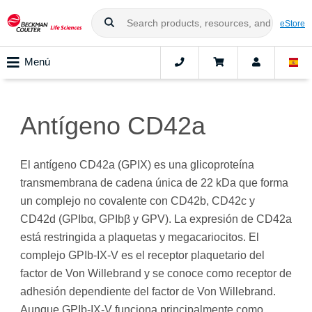
eStore
Menú
Antígeno CD42a
El antígeno CD42a (GPIX) es una glicoproteína
transmembrana de cadena única de 22 kDa que forma
un complejo no covalente con CD42b, CD42c y
CD42d (GPIbα, GPIbβ y GPV). La expresión de CD42a
está restringida a plaquetas y megacariocitos. El
complejo GPIb-IX-V es el receptor plaquetario del
factor de Von Willebrand y se conoce como receptor de
adhesión dependiente del factor de Von Willebrand.
Aunque GPIb-IX-V funciona principalmente como