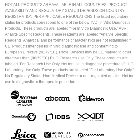
NOT ALL PRODUCTS ARE AVAILABLE IN ALL COUNTRIES. PRODUCT
AVAILABILITY AND REGULATORY STATUS DEPENDS ON COUNTRY
REGISTRATION PER APPLICABLE REGULATIONS The listed regulatory
status for products correspond to one of the below: IVD: In Vitro Diagnostic
Products. These products are labeled "For In Vitro Diagnostic Use." ASR:
Analyte Specific Reagents. These reagents are labeled "Analyte Specific
Reagents. Analytical and performance characteristics are not established."
CE: Products intended for in vitro diagnostic use and conforming to
European Directive (98/79/EC). (Note: Devices may be CE marked to other
directives than (98/79/EC) RUO: Research Use Only. These products are
labeled "For Research Use Only. Not for use in diagnostic procedures." LUO:
Laboratory Use Only. These products are labeled "For Laboratory Use Only."
No Regulatory Status: Non-Medical Device or non-regulated articles. Not for
use in diagnostic or therapeutic procedures.