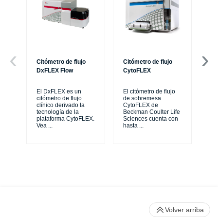
Citómetro de flujo
Citómetro de flujo
Ce
DxFLEX Flow
CytoFLEX
Th
sy
El DxFLEX es un
El citómetro de flujo
unl
citómetro de flujo
de sobremesa
le
clínico derivado la
CytoFLEX de
ma
tecnología de la
Beckman Coulter Life
...
plataforma CytoFLEX.
Sciences cuenta con
Vea
...
hasta
...
Volver arriba