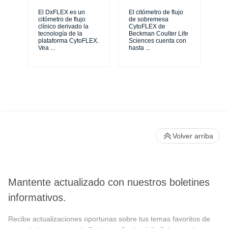
Th
sy
El DxFLEX es un
El citómetro de flujo
unl
citómetro de flujo
de sobremesa
le
clínico derivado la
CytoFLEX de
ma
tecnología de la
Beckman Coulter Life
...
plataforma CytoFLEX.
Sciences cuenta con
Vea
...
hasta
...
Volver arriba
Mantente actualizado con nuestros boletines
informativos.
Recibe actualizaciones oportunas sobre tus temas favoritos de