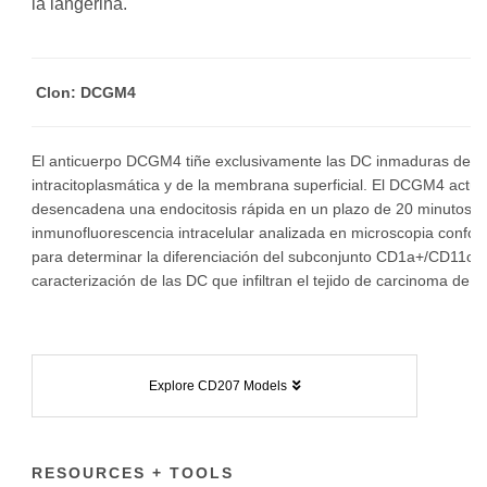
la langerina.
Clon: DCGM4
El anticuerpo DCGM4 tiñe exclusivamente las DC inmaduras del li
intracitoplasmática y de la membrana superficial. El DCGM4 actúa
desencadena una endocitosis rápida en un plazo de 20 minutos a 3
inmunofluorescencia intracelular analizada en microscopia confoc
para determinar la diferenciación del subconjunto CD1a+/CD11c+ 
caracterización de las DC que infiltran el tejido de carcinoma de
Explore CD207 Models
RESOURCES + TOOLS