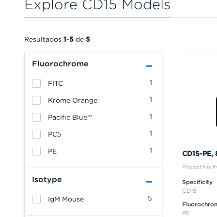
Explore CD15 Models
Resultados
1
-
5
de
5
Fluorochrome
1
FITC
1
Krome Orange
1
Pacific Blue™
1
PC5
1
PE
CD15-PE, 
Product No: 
Isotype
Specificity
CD15
5
IgM Mouse
Fluorochro
PE