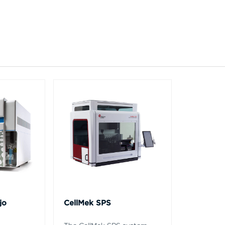
jo
CellMek SPS