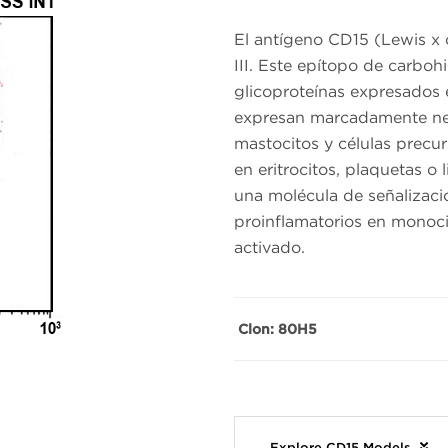
El antígeno CD15 (Lewis x 
III. Este epítopo de carbohi
glicoproteínas expresados 
expresan marcadamente neut
mastocitos y células precu
en eritrocitos, plaquetas o
una molécula de señalizaci
proinflamatorios en monoci
activado.
Clon: 80H5
Explore CD15 Models