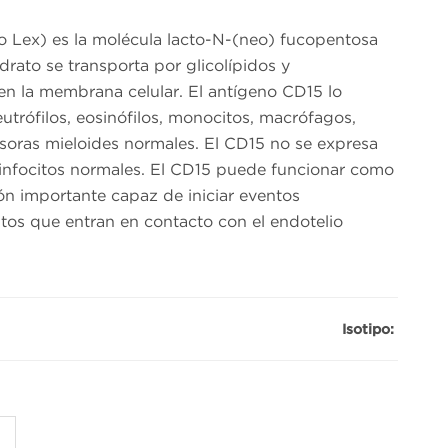
o Lex) es la molécula lacto-N-(neo) fucopentosa
drato se transporta por glicolípidos y
en la membrana celular. El antígeno CD15 lo
rófilos, eosinófilos, monocitos, macrófagos,
rsoras mieloides normales. El CD15 no se expresa
 linfocitos normales. El CD15 puede funcionar como
ón importante capaz de iniciar eventos
tos que entran en contacto con el endotelio
Isotipo: IgM de