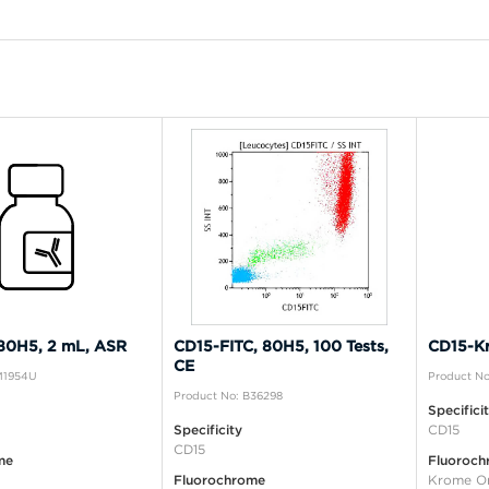
80H5, 2 mL, ASR
CD15-FITC, 80H5, 100 Tests,
CD15-Kr
CE
IM1954U
Product No
Product No: B36298
Specifici
Specificity
CD15
CD15
me
Fluoroch
Fluorochrome
Krome O