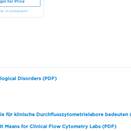
gin for Price
itar un presupuesto
logical Disorders (PDF)
sie für klinische Durchflusszytometrielabore bedeuten
 It Means for Clinical Flow Cytometry Labs (PDF)