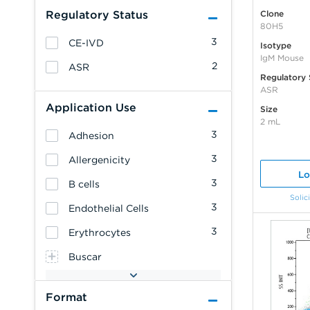
Regulatory Status
Clone
80H5
3
CE-IVD
Isotype
IgM Mouse
2
ASR
Regulatory 
ASR
Application Use
Size
2 mL
3
Adhesion
3
Allergenicity
Lo
3
B cells
Solic
3
Endothelial Cells
3
Erythrocytes
Buscar
Format