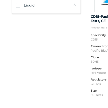
5
Liquid
CD15-Paci
Tests, CE
Product No: B
Specificity
CD15
Fluorochro
Pacific Blue
Clone
80H5
Isotype
IgM Mouse
Regulatory 
CE-IVD
Size
50 Tests