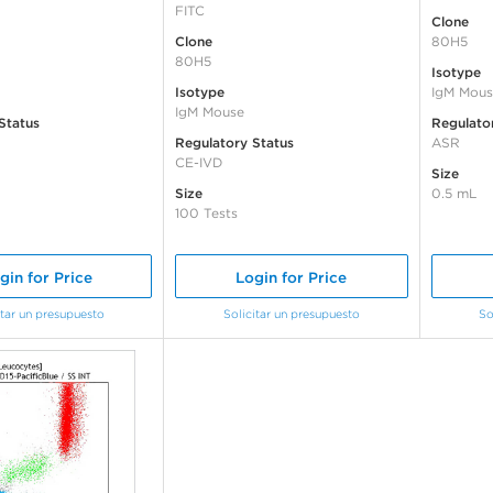
FITC
Clone
Clone
80H5
80H5
Isotype
Isotype
IgM Mous
IgM Mouse
Status
Regulato
Regulatory Status
ASR
CE-IVD
Size
Size
0.5 mL
100 Tests
gin for Price
Login for Price
itar un presupuesto
Solicitar un presupuesto
So