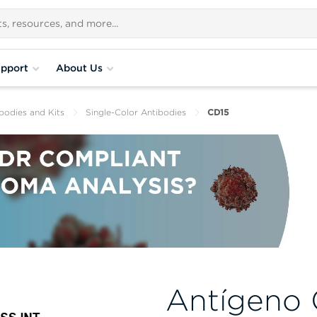
pport
About Us
bodies and Kits
Single-Color Antibodies
CD15
Antígeno 