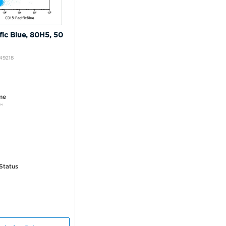
fic Blue, 80H5, 50
49218
me
™
Status