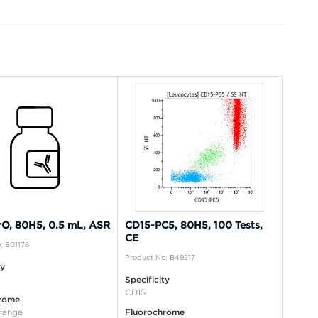
O, 80H5, 0.5 mL, ASR
CD15-PC5, 80H5, 100 Tests,
CE
: B01176
Product No: B49217
ty
Specificity
CD15
rome
range
Fluorochrome