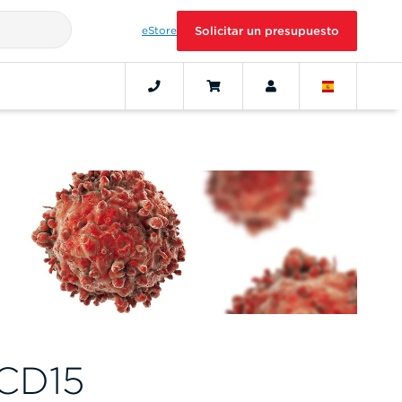
eStore
Solicitar un presupuesto
CD15