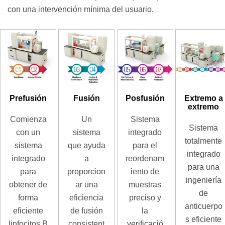
con una intervención mínima del usuario.
Prefusión
Fusión
Posfusión
Extremo a
extremo
Comienza
Un
Sistema
Sistema
con un
sistema
integrado
totalmente
sistema
que ayuda
para el
integrado
integrado
a
reordenam
para una
para
proporcion
iento de
ingeniería
obtener de
ar una
muestras
de
forma
eficiencia
preciso y
anticuerpo
eficiente
de fusión
la
s eficiente
linfocitos B
consistent
verificació