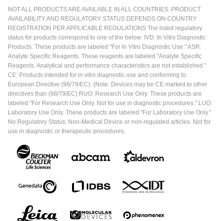
NOT ALL PRODUCTS ARE AVAILABLE IN ALL COUNTRIES. PRODUCT
AVAILABILITY AND REGULATORY STATUS DEPENDS ON COUNTRY
REGISTRATION PER APPLICABLE REGULATIONS The listed regulatory
status for products correspond to one of the below: IVD: In Vitro Diagnostic
Products. These products are labeled "For In Vitro Diagnostic Use." ASR:
Analyte Specific Reagents. These reagents are labeled "Analyte Specific
Reagents. Analytical and performance characteristics are not established."
CE: Products intended for in vitro diagnostic use and conforming to
European Directive (98/79/EC). (Note: Devices may be CE marked to other
directives than (98/79/EC) RUO: Research Use Only. These products are
labeled "For Research Use Only. Not for use in diagnostic procedures." LUO:
Laboratory Use Only. These products are labeled "For Laboratory Use Only."
No Regulatory Status: Non-Medical Device or non-regulated articles. Not for
use in diagnostic or therapeutic procedures.