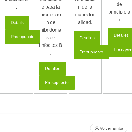
de
.
e para la
n de la
principio a
producció
monoclon
fin.
n de
alidad.
Details
hibridoma
Detalles
Presupuesto
s de
Detalles
linfocitos B
Presupue
Presupuesto
.
Detalles
Presupuesto
Volver arriba