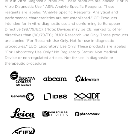
IVD: In Vitro Diagnostic Products. These products are labeled "For In
Vitro Diagnostic Use." ASR: Analyte Specific Reagents. These
reagents are labeled "Analyte Specific Reagents. Analytical and
performance characteristics are not established." CE: Products
intended for in vitro diagnostic use and conforming to European
Directive (98/79/EC). (Note: Devices may be CE marked to other
directives than (98/79/EC) RUO: Research Use Only. These products
are labeled "For Research Use Only. Not for use in diagnostic
procedures." LUO: Laboratory Use Only. These products are labeled
"For Laboratory Use Only." No Regulatory Status: Non-Medical
Device or non-regulated articles. Not for use in diagnostic or
therapeutic procedures.