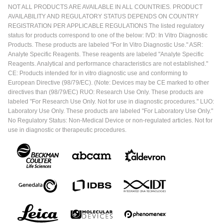
NOT ALL PRODUCTS ARE AVAILABLE IN ALL COUNTRIES. PRODUCT
AVAILABILITY AND REGULATORY STATUS DEPENDS ON COUNTRY
REGISTRATION PER APPLICABLE REGULATIONS The listed regulatory
status for products correspond to one of the below: IVD: In Vitro Diagnostic
Products. These products are labeled "For In Vitro Diagnostic Use." ASR:
Analyte Specific Reagents. These reagents are labeled "Analyte Specific
Reagents. Analytical and performance characteristics are not established."
CE: Products intended for in vitro diagnostic use and conforming to
European Directive (98/79/EC). (Note: Devices may be CE marked to other
directives than (98/79/EC) RUO: Research Use Only. These products are
labeled "For Research Use Only. Not for use in diagnostic procedures." LUO:
Laboratory Use Only. These products are labeled "For Laboratory Use Only."
No Regulatory Status: Non-Medical Device or non-regulated articles. Not for
use in diagnostic or therapeutic procedures.