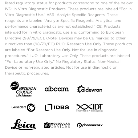
listed regulatory status for products correspond to one of the below:
IVD: In Vitro Diagnostic Products. These products are labeled "For In
Vitro Diagnostic Use." ASR: Analyte Specific Reagents. These
reagents are labeled "Analyte Specific Reagents. Analytical and
performance characteristics are not established." CE: Products
intended for in vitro diagnostic use and conforming to European
Directive (98/79/EC). (Note: Devices may be CE marked to other
directives than (98/79/EC) RUO: Research Use Only. These products
are labeled "For Research Use Only. Not for use in diagnostic
procedures." LUO: Laboratory Use Only. These products are labeled
"For Laboratory Use Only." No Regulatory Status: Non-Medical
Device or non-regulated articles. Not for use in diagnostic or
therapeutic procedures.