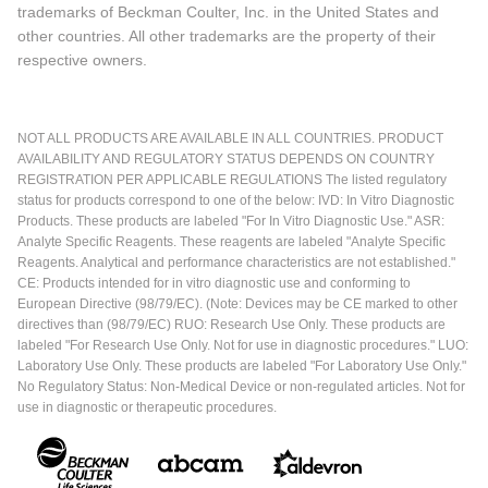
trademarks of Beckman Coulter, Inc. in the United States and
other countries. All other trademarks are the property of their
respective owners.
NOT ALL PRODUCTS ARE AVAILABLE IN ALL COUNTRIES. PRODUCT
AVAILABILITY AND REGULATORY STATUS DEPENDS ON COUNTRY
REGISTRATION PER APPLICABLE REGULATIONS The listed regulatory
status for products correspond to one of the below: IVD: In Vitro Diagnostic
Products. These products are labeled "For In Vitro Diagnostic Use." ASR:
Analyte Specific Reagents. These reagents are labeled "Analyte Specific
Reagents. Analytical and performance characteristics are not established."
CE: Products intended for in vitro diagnostic use and conforming to
European Directive (98/79/EC). (Note: Devices may be CE marked to other
directives than (98/79/EC) RUO: Research Use Only. These products are
labeled "For Research Use Only. Not for use in diagnostic procedures." LUO:
Laboratory Use Only. These products are labeled "For Laboratory Use Only."
No Regulatory Status: Non-Medical Device or non-regulated articles. Not for
use in diagnostic or therapeutic procedures.