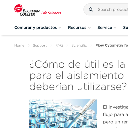
Comprar y productos
Recursos
Service
Su
Home
Support
FAQ
Scientific
Flow Cytometry for
¿Cómo de útil es la 
para el aislamient
deberían utilizarse?
El investig
flujo para 
pero un ren