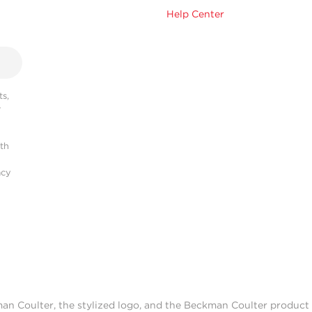
Help Center
s,
r
ith
acy
man Coulter, the stylized logo, and the Beckman Coulter produc