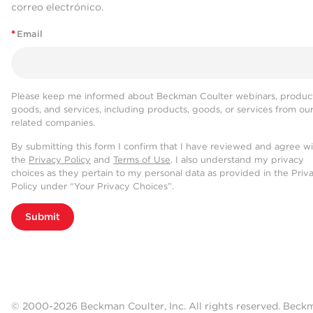
correo electrónico.
*
Email
Please keep me informed about Beckman Coulter webinars, product
goods, and services, including products, goods, or services from ou
related companies.
By submitting this form I confirm that I have reviewed and agree w
the
Privacy Policy
and
Terms of Use
. I also understand my privacy
choices as they pertain to my personal data as provided in the Priv
Policy under “Your Privacy Choices”.
Submit
© 2000-2026 Beckman Coulter, Inc. All rights reserved. Beck