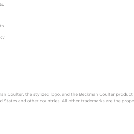
s,
r
ith
acy
man Coulter, the stylized logo, and the Beckman Coulter produc
d States and other countries. All other trademarks are the prope