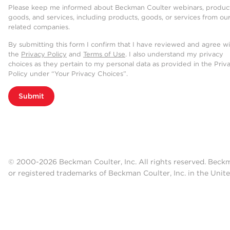
Please keep me informed about Beckman Coulter webinars, product
goods, and services, including products, goods, or services from ou
related companies.
By submitting this form I confirm that I have reviewed and agree w
the
Privacy Policy
and
Terms of Use
. I also understand my privacy
choices as they pertain to my personal data as provided in the Priv
Policy under “Your Privacy Choices”.
Submit
© 2000-2026 Beckman Coulter, Inc. All rights reserved. Beck
or registered trademarks of Beckman Coulter, Inc. in the Unite