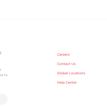
s
Careers
Contact Us
e
Global Locations
sa tu
Help Center