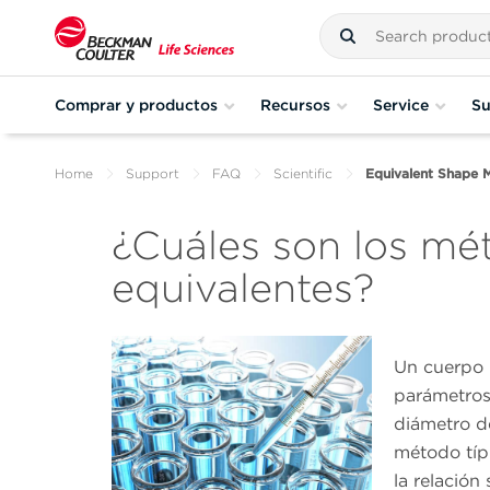
Comprar y productos
Recursos
Service
Su
Home
Support
FAQ
Scientific
Equivalent Shape 
¿Cuáles son los mé
equivalentes?
Un cuerpo 
parámetros 
diámetro de
método típi
la relación