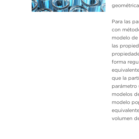
geométricas
Para las pa
con método
modelo de 
las propied
propiedade
forma regu
equivalent
que la part
parámetro 
modelos de
modelo pop
equivalent
volumen de 