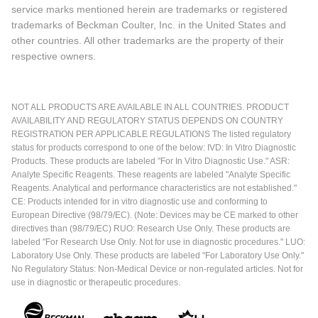
service marks mentioned herein are trademarks or registered
trademarks of Beckman Coulter, Inc. in the United States and
other countries. All other trademarks are the property of their
respective owners.
NOT ALL PRODUCTS ARE AVAILABLE IN ALL COUNTRIES. PRODUCT
AVAILABILITY AND REGULATORY STATUS DEPENDS ON COUNTRY
REGISTRATION PER APPLICABLE REGULATIONS The listed regulatory
status for products correspond to one of the below: IVD: In Vitro Diagnostic
Products. These products are labeled "For In Vitro Diagnostic Use." ASR:
Analyte Specific Reagents. These reagents are labeled "Analyte Specific
Reagents. Analytical and performance characteristics are not established."
CE: Products intended for in vitro diagnostic use and conforming to
European Directive (98/79/EC). (Note: Devices may be CE marked to other
directives than (98/79/EC) RUO: Research Use Only. These products are
labeled "For Research Use Only. Not for use in diagnostic procedures." LUO:
Laboratory Use Only. These products are labeled "For Laboratory Use Only."
No Regulatory Status: Non-Medical Device or non-regulated articles. Not for
use in diagnostic or therapeutic procedures.