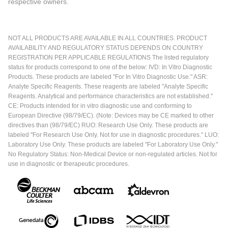
respective owners.
NOT ALL PRODUCTS ARE AVAILABLE IN ALL COUNTRIES. PRODUCT
AVAILABILITY AND REGULATORY STATUS DEPENDS ON COUNTRY
REGISTRATION PER APPLICABLE REGULATIONS The listed regulatory
status for products correspond to one of the below: IVD: In Vitro Diagnostic
Products. These products are labeled "For In Vitro Diagnostic Use." ASR:
Analyte Specific Reagents. These reagents are labeled "Analyte Specific
Reagents. Analytical and performance characteristics are not established."
CE: Products intended for in vitro diagnostic use and conforming to
European Directive (98/79/EC). (Note: Devices may be CE marked to other
directives than (98/79/EC) RUO: Research Use Only. These products are
labeled "For Research Use Only. Not for use in diagnostic procedures." LUO:
Laboratory Use Only. These products are labeled "For Laboratory Use Only."
No Regulatory Status: Non-Medical Device or non-regulated articles. Not for
use in diagnostic or therapeutic procedures.