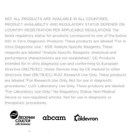
NOT ALL PRODUCTS ARE AVAILABLE IN ALL COUNTRIES.
PRODUCT AVAILABILITY AND REGULATORY STATUS DEPENDS ON
COUNTRY REGISTRATION PER APPLICABLE REGULATIONS The
listed regulatory status for products correspond to one of the below:
IVD: In Vitro Diagnostic Products. These products are labeled "For In
Vitro Diagnostic Use." ASR: Analyte Specific Reagents. These
reagents are labeled "Analyte Specific Reagents. Analytical and
performance characteristics are not established." CE: Products
intended for in vitro diagnostic use and conforming to European
Directive (98/79/EC). (Note: Devices may be CE marked to other
directives than (98/79/EC) RUO: Research Use Only. These products
are labeled "For Research Use Only. Not for use in diagnostic
procedures." LUO: Laboratory Use Only. These products are labeled
"For Laboratory Use Only." No Regulatory Status: Non-Medical
Device or non-regulated articles. Not for use in diagnostic or
therapeutic procedures.