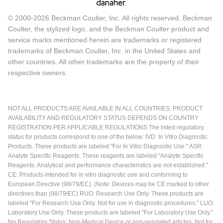
© 2000-2026 Beckman Coulter, Inc. All rights reserved. Beckman
Coulter, the stylized logo, and the Beckman Coulter product and
service marks mentioned herein are trademarks or registered
trademarks of Beckman Coulter, Inc. in the United States and
other countries. All other trademarks are the property of their
respective owners.
NOT ALL PRODUCTS ARE AVAILABLE IN ALL COUNTRIES. PRODUCT
AVAILABILITY AND REGULATORY STATUS DEPENDS ON COUNTRY
REGISTRATION PER APPLICABLE REGULATIONS The listed regulatory
status for products correspond to one of the below: IVD: In Vitro Diagnostic
Products. These products are labeled "For In Vitro Diagnostic Use." ASR:
Analyte Specific Reagents. These reagents are labeled "Analyte Specific
Reagents. Analytical and performance characteristics are not established."
CE: Products intended for in vitro diagnostic use and conforming to
European Directive (98/79/EC). (Note: Devices may be CE marked to other
directives than (98/79/EC) RUO: Research Use Only. These products are
labeled "For Research Use Only. Not for use in diagnostic procedures." LUO:
Laboratory Use Only. These products are labeled "For Laboratory Use Only."
No Regulatory Status: Non-Medical Device or non-regulated articles. Not for