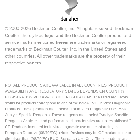
© 2000-2026 Beckman Coulter, Inc. All rights reserved. Beckman
Coulter, the stylized logo, and the Beckman Coulter product and
service marks mentioned herein are trademarks or registered
trademarks of Beckman Coulter, Inc. in the United States and
other countries. All other trademarks are the property of their
respective owners.
NOT ALL PRODUCTS ARE AVAILABLE IN ALL COUNTRIES. PRODUCT
AVAILABILITY AND REGULATORY STATUS DEPENDS ON COUNTRY
REGISTRATION PER APPLICABLE REGULATIONS The listed regulatory
status for products correspond to one of the below: IVD: In Vitro Diagnostic
Products. These products are labeled "For In Vitro Diagnostic Use." ASR:
Analyte Specific Reagents. These reagents are labeled "Analyte Specific
Reagents. Analytical and performance characteristics are not established."
CE: Products intended for in vitro diagnostic use and conforming to
European Directive (98/79/EC). (Note: Devices may be CE marked to other
directives than (98/79/EC) RUO: Research Use Only. These products are