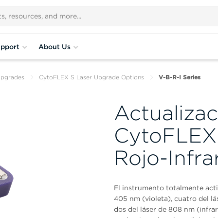
pport
About Us
Upgrades
CytoFLEX S Laser Upgrade Options
V-B-R-I Series
Actualizac
CytoFLEX 
Rojo-Infra
El instrumento totalmente acti
405 nm (violeta), cuatro del lá
dos del láser de 808 nm (infra