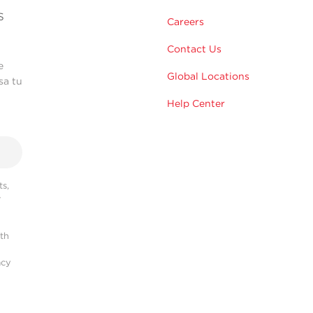
s
Careers
Contact Us
e
Global Locations
sa tu
Help Center
s,
r
ith
acy