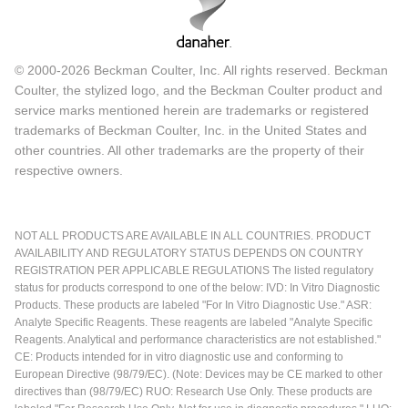
© 2000-2026 Beckman Coulter, Inc. All rights reserved. Beckman
Coulter, the stylized logo, and the Beckman Coulter product and
service marks mentioned herein are trademarks or registered
trademarks of Beckman Coulter, Inc. in the United States and
other countries. All other trademarks are the property of their
respective owners.
NOT ALL PRODUCTS ARE AVAILABLE IN ALL COUNTRIES. PRODUCT
AVAILABILITY AND REGULATORY STATUS DEPENDS ON COUNTRY
REGISTRATION PER APPLICABLE REGULATIONS The listed regulatory
status for products correspond to one of the below: IVD: In Vitro Diagnostic
Products. These products are labeled "For In Vitro Diagnostic Use." ASR:
Analyte Specific Reagents. These reagents are labeled "Analyte Specific
Reagents. Analytical and performance characteristics are not established."
CE: Products intended for in vitro diagnostic use and conforming to
European Directive (98/79/EC). (Note: Devices may be CE marked to other
directives than (98/79/EC) RUO: Research Use Only. These products are