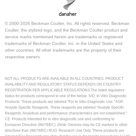
© 2000-2026 Beckman Coulter, Inc. All rights reserved. Beckman
Coulter, the stylized logo, and the Beckman Coulter product and
service marks mentioned herein are trademarks or registered
trademarks of Beckman Coulter, Inc. in the United States and
other countries. All other trademarks are the property of their
respective owners.
NOT ALL PRODUCTS ARE AVAILABLE IN ALL COUNTRIES. PRODUCT
AVAILABILITY AND REGULATORY STATUS DEPENDS ON COUNTRY
REGISTRATION PER APPLICABLE REGULATIONS The listed regulatory
status for products correspond to one of the below: IVD: In Vitro Diagnostic
Products. These products are labeled "For In Vitro Diagnostic Use." ASR:
Analyte Specific Reagents. These reagents are labeled "Analyte Specific
Reagents. Analytical and performance characteristics are not established."
CE: Products intended for in vitro diagnostic use and conforming to
European Directive (98/79/EC). (Note: Devices may be CE marked to other
directives than (98/79/EC) RUO: Research Use Only. These products are