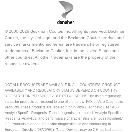
© 2000-2026 Beckman Coulter, Inc. All rights reserved. Beckman
Coulter, the stylized logo, and the Beckman Coulter product and
service marks mentioned herein are trademarks or registered
trademarks of Beckman Coulter, Inc. in the United States and
other countries. All other trademarks are the property of their
respective owners.
NOT ALL PRODUCTS ARE AVAILABLE IN ALL COUNTRIES. PRODUCT
AVAILABILITY AND REGULATORY STATUS DEPENDS ON COUNTRY
REGISTRATION PER APPLICABLE REGULATIONS The listed regulatory
status for products correspond to one of the below: IVD: In Vitro Diagnostic
Products. These products are labeled "For In Vitro Diagnostic Use." ASR:
Analyte Specific Reagents. These reagents are labeled "Analyte Specific
Reagents. Analytical and performance characteristics are not established."
CE: Products intended for in vitro diagnostic use and conforming to
European Directive (98/79/EC). (Note: Devices may be CE marked to other