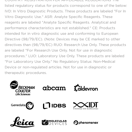
listed regulatory status for products correspond to one of the below:
IVD: In Vitro Diagnostic Products. These products are labeled "For In
Vitro Diagnostic Use." ASR: Analyte Specific Reagents. These
reagents are labeled "Analyte Specific Reagents. Analytical and
performance characteristics are not established." CE: Products
intended for in vitro diagnostic use and conforming to European
Directive (98/79/EC). (Note: Devices may be CE marked to other
directives than (98/79/EC) RUO: Research Use Only. These products
are labeled "For Research Use Only. Not for use in diagnostic
procedures." LUO: Laboratory Use Only. These products are labeled
"For Laboratory Use Only." No Regulatory Status: Non-Medical
Device or non-regulated articles. Not for use in diagnostic or
therapeutic procedures.