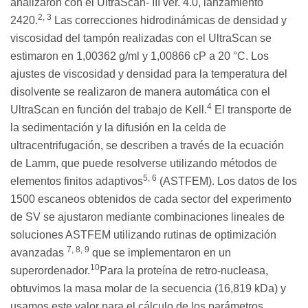
analizaron con el UltraScan- III ver. 4.0, lanzamiento
2, 3
2420.
Las correcciones hidrodinámicas de densidad y
viscosidad del tampón realizadas con el UltraScan se
estimaron en 1,00362 g/ml y 1,00866 cP a 20 °C. Los
ajustes de viscosidad y densidad para la temperatura del
disolvente se realizaron de manera automática con el
4
UltraScan en función del trabajo de Kell.
El transporte de
la sedimentación y la difusión en la celda de
ultracentrifugación, se describen a través de la ecuación
de Lamm, que puede resolverse utilizando métodos de
5, 6
elementos finitos adaptivos
(ASTFEM). Los datos de los
1500 escaneos obtenidos de cada sector del experimento
de SV se ajustaron mediante combinaciones lineales de
soluciones ASTFEM utilizando rutinas de optimización
7, 8, 9
avanzadas
que se implementaron en un
10
superordenador.
Para la proteína de retro-nucleasa,
obtuvimos la masa molar de la secuencia (16,819 kDa) y
usamos este valor para el cálculo de los parámetros