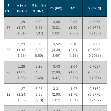
T
s (s x
D (cm2/s
rh (nm)
f/f0
v (ml/g)
(°C)
10-13)
x 10-7)
1,29
6,52
3,48
2,08
0,6973
37
(1,27,
(5,96,
(3,21,
(1,90,
(0,6743,
1,31)
7,07)
3,80)
2,30)
0,7166)
1,23
6,26
3,52
2,10
0,7087
28
(1,18,
(6,02,
(3,39,
(2,01,
(0,7086,
1,28)
6,50)
3,66)
2,18)
0,7088)
1,28
6,25
3,43
2,04
0,7037
20
(1,02,
(4,85,
(2,80,
(1,67,
(0,6967,
1,55)
7,65)
4,42)
2,65)
0,7081)
1,27
6,28
3,31
1,97
0,7162
12
(1,24,
(5,38,
(2,90,
(1,70,
(0,6770,
1,30)
7,18)
3,87)
2,34)
0,7457)