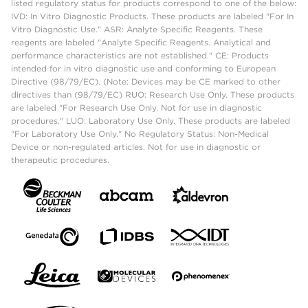
listed regulatory status for products correspond to one of the below:
IVD: In Vitro Diagnostic Products. These products are labeled "For In
Vitro Diagnostic Use." ASR: Analyte Specific Reagents. These
reagents are labeled "Analyte Specific Reagents. Analytical and
performance characteristics are not established." CE: Products
intended for in vitro diagnostic use and conforming to European
Directive (98/79/EC). (Note: Devices may be CE marked to other
directives than (98/79/EC) RUO: Research Use Only. These products
are labeled "For Research Use Only. Not for use in diagnostic
procedures." LUO: Laboratory Use Only. These products are labeled
"For Laboratory Use Only." No Regulatory Status: Non-Medical
Device or non-regulated articles. Not for use in diagnostic or
therapeutic procedures.