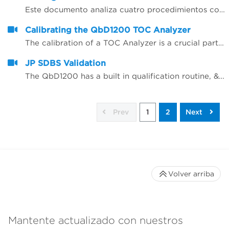
Este documento analiza cuatro procedimientos comunes de control de calidad y c&oacute;mo la automatizaci&oacute;n puede ayudar a mejorar la integridad de los datos reduciendo las oportunidades de error humano, a la vez que se ahorra tiempo y se reducen los costes operativos. Los cuatro procedimientos de control de calidad que se describen en este documento forman un hilo com&uacute;n en la industria de la fabricaci&oacute;n biofarmac&eacute;utica y son: pruebas de calidad del agua, monitorizaci&oacute;n ambiental rutinaria de sala limpia, recuento de c&eacute;lulas biol&oacute;gicas y pruebas de viabilidad y pruebas finales de part&iacute;culas inyectables de f&aacute;rmacos.
Calibrating the QbD1200 TOC Analyzer
The calibration of a TOC Analyzer is a crucial part of ensuring a quality measurement.
JP SDBS Validation
The QbD1200 has a built in qualification routine, &ldquo;SDBS&rdquo;, which makes performing a JP 16 compliant validation convenient.
Prev
1
2
Next
Volver arriba
Mantente actualizado con nuestros