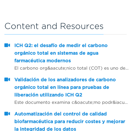
Content and Resources
ICH Q2: el desafío de medir el carbono
orgánico total en sistemas de agua
farmacéutica modernos
El carbono org&aacute;nico total (COT) es uno de los atributos de calidad definidos en las farmacopeas europeas y estadounidenses para aguas farmac&eacute;uticas1. Los sistemas de tratamiento de agua modernos pueden suministrar agua de tan alta pureza que los niveles de COT pueden estar consistentemente pr&oacute;ximos a cero y ser muy dif&iacute;ciles de medir con cualquier exactitud. Este documento describe algunos de los desaf&iacute;os a los que se enfrentan los analizadores de COT para demostrar el cumplimiento de los niveles de COT farmacopeicos para los sistemas de agua modernos a la luz del documento2 ICH Q2, en la Conferencia Internacional sobre Armonizaci&oacute;n.
Validación de los analizadores de carbono
orgánico total en línea para pruebas de
liberación utilizando ICH Q2
Este documento examina c&oacute;mo podr&iacute;an aplicarse las caracter&iacute;sticas a tener en cuenta durante la validaci&oacute;n de los procedimientos anal&iacute;ticos en los analizadores de carbono org&aacute;nico total (COT) en l&iacute;nea, a fin de que se puedan utilizar para proporcionar datos de pruebas de liberaci&oacute;n de agua para inyecci&oacute;n (API) y agua purificada (AP).
Automatización del control de calidad
biofarmacéutica para reducir costes y mejorar
la integridad de los datos