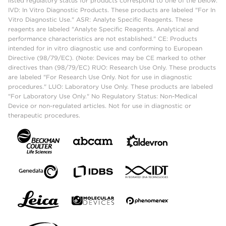
listed regulatory status for products correspond to one of the below:
IVD: In Vitro Diagnostic Products. These products are labeled "For In
Vitro Diagnostic Use." ASR: Analyte Specific Reagents. These
reagents are labeled "Analyte Specific Reagents. Analytical and
performance characteristics are not established." CE: Products
intended for in vitro diagnostic use and conforming to European
Directive (98/79/EC). (Note: Devices may be CE marked to other
directives than (98/79/EC) RUO: Research Use Only. These products
are labeled "For Research Use Only. Not for use in diagnostic
procedures." LUO: Laboratory Use Only. These products are labeled
"For Laboratory Use Only." No Regulatory Status: Non-Medical
Device or non-regulated articles. Not for use in diagnostic or
therapeutic procedures.