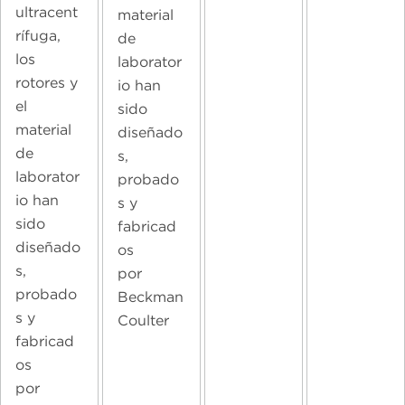
ultracent
material
rífuga,
de
los
laborator
rotores y
io han
el
sido
material
diseñado
de
s,
laborator
probado
io han
s y
sido
fabricad
diseñado
os
s,
por
probado
Beckman
s y
Coulter
fabricad
os
por