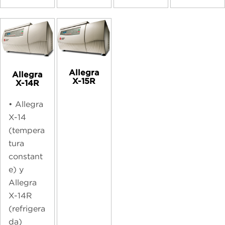
Allegra
Allegra
X-15R
X-14R
• Allegra
X-14
(tempera
tura
constant
e) y
Allegra
X-14R
(refrigera
da)