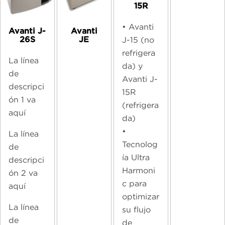
15R
• Avanti
Avanti J-
Avanti
26S
JE
J-15 (no
refrigera
La línea
da) y
de
Avanti J-
descripci
15R
ón 1 va
(refrigera
aquí
da)
•
La línea
Tecnolog
de
ía Ultra
descripci
Harmoni
ón 2 va
c para
aquí
optimizar
La línea
su flujo
de
de