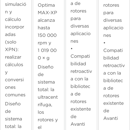
a de
simulació
rotores
Optima
rotores
n y
para
MAX-XP
para
cálculo
diversas
alcanza
diversas
incorpor
aplicacio
hasta
aplicacio
adas
nes
150 000
nes
(solo
•
rpm y
•
XPN):
Compati
1 019 00
Compati
realizar
bilidad
0 × g
bilidad
cálculos
retroactiv
Diseño
retroactiv
y
a con la
de
a con la
conversi
bibliotec
sistema
bibliotec
ones
a de
total: la
a de
comunes
rotores
ultracent
rotores
existente
Diseño
rífuga,
existente
de
de
los
de
Avanti
sistema
rotores y
Avanti
total: la
el