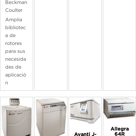
Beckman
Coulter
Amplia
bibliotec
a de
rotores
para sus
necesida
des de
aplicació
n
Allegra
64R
Avanti J-