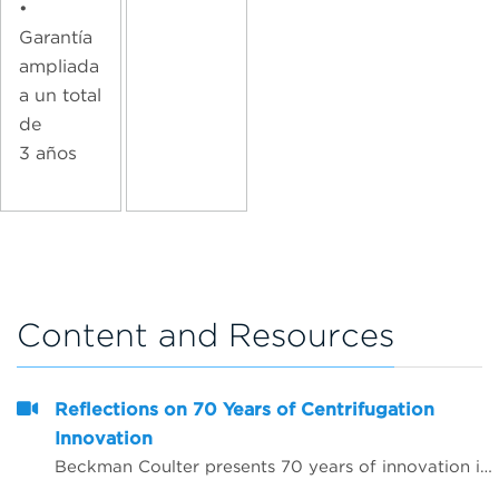
•
Garantía
ampliada
a un total
de
3 años
Content and Resources
Reflections on 70 Years of Centrifugation
Innovation
Beckman Coulter presents 70 years of innovation in centrifugation from the perspective of 4 customers from around the world. Hear from Dr. Matt Perugini in Melbourne, Australia, Dr. Yuji Kobayashi in Osaka, Japan, Pert Kalmikov in Moscow, Russia, and&nbsp;Dr. Ashutosh Kumar in Mumbai, India.&nbsp;