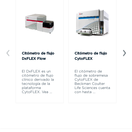
Citómetro de flujo
Citómetro de flujo
Ce
DxFLEX Flow
CytoFLEX
Th
sy
El DxFLEX es un
El citómetro de
un
citómetro de flujo
flujo de sobremesa
le
clínico derivado la
CytoFLEX de
ma
tecnología de la
Beckman Coulter
wa
plataforma
Life Sciences cuenta
CytoFLEX. Vea
...
con hasta
...