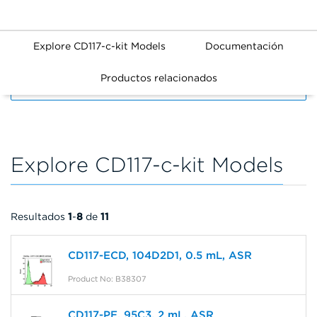
Explore CD117-c-kit Models
Documentación
Productos relacionados
FILTERS
Explore CD117-c-kit Models
Resultados
1
-
8
de
11
CD117-ECD, 104D2D1, 0.5 mL, ASR
Product No: B38307
CD117-PE, 95C3, 2 mL, ASR