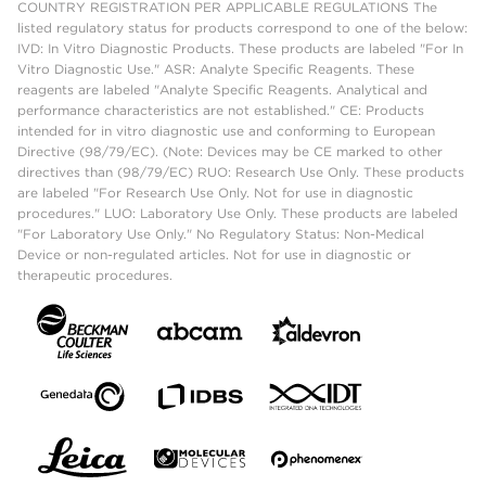
COUNTRY REGISTRATION PER APPLICABLE REGULATIONS The
listed regulatory status for products correspond to one of the below:
IVD: In Vitro Diagnostic Products. These products are labeled "For In
Vitro Diagnostic Use." ASR: Analyte Specific Reagents. These
reagents are labeled "Analyte Specific Reagents. Analytical and
performance characteristics are not established." CE: Products
intended for in vitro diagnostic use and conforming to European
Directive (98/79/EC). (Note: Devices may be CE marked to other
directives than (98/79/EC) RUO: Research Use Only. These products
are labeled "For Research Use Only. Not for use in diagnostic
procedures." LUO: Laboratory Use Only. These products are labeled
"For Laboratory Use Only." No Regulatory Status: Non-Medical
Device or non-regulated articles. Not for use in diagnostic or
therapeutic procedures.