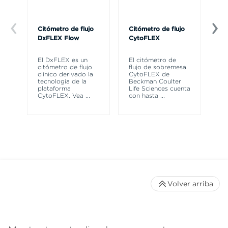
Citómetro de flujo
Citómetro de flujo
Ce
DxFLEX Flow
CytoFLEX
Th
sy
El DxFLEX es un
El citómetro de
un
citómetro de flujo
flujo de sobremesa
le
clínico derivado la
CytoFLEX de
ma
tecnología de la
Beckman Coulter
wa
plataforma
Life Sciences cuenta
CytoFLEX. Vea
...
con hasta
...
Volver arriba