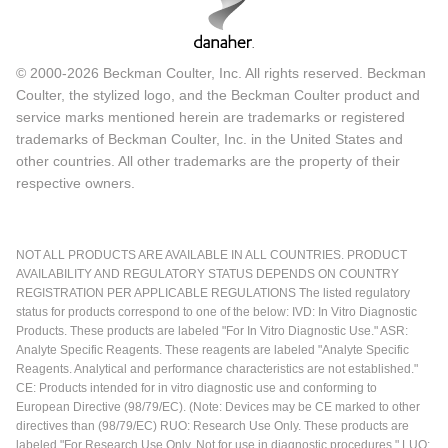
© 2000-2026 Beckman Coulter, Inc. All rights reserved. Beckman
Coulter, the stylized logo, and the Beckman Coulter product and
service marks mentioned herein are trademarks or registered
trademarks of Beckman Coulter, Inc. in the United States and
other countries. All other trademarks are the property of their
respective owners.
NOT ALL PRODUCTS ARE AVAILABLE IN ALL COUNTRIES. PRODUCT
AVAILABILITY AND REGULATORY STATUS DEPENDS ON COUNTRY
REGISTRATION PER APPLICABLE REGULATIONS The listed regulatory
status for products correspond to one of the below: IVD: In Vitro Diagnostic
Products. These products are labeled "For In Vitro Diagnostic Use." ASR:
Analyte Specific Reagents. These reagents are labeled "Analyte Specific
Reagents. Analytical and performance characteristics are not established."
CE: Products intended for in vitro diagnostic use and conforming to
European Directive (98/79/EC). (Note: Devices may be CE marked to other
directives than (98/79/EC) RUO: Research Use Only. These products are
labeled "For Research Use Only. Not for use in diagnostic procedures." LUO: