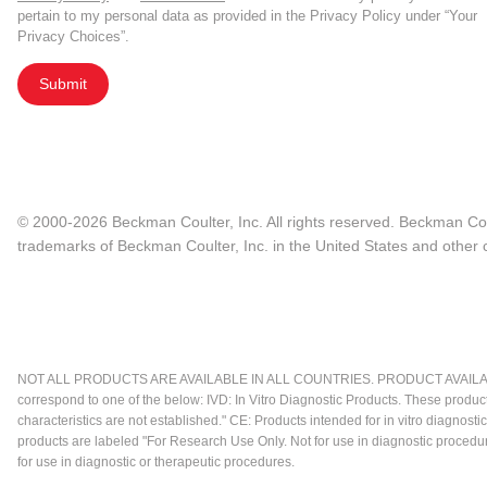
pertain to my personal data as provided in the Privacy Policy under “Your
Privacy Choices”.
Submit
© 2000-2026 Beckman Coulter, Inc. All rights reserved. Beckman Cou
trademarks of Beckman Coulter, Inc. in the United States and other c
NOT ALL PRODUCTS ARE AVAILABLE IN ALL COUNTRIES. PRODUCT AVAILABI
correspond to one of the below: IVD: In Vitro Diagnostic Products. These produc
characteristics are not established." CE: Products intended for in vitro diagn
products are labeled "For Research Use Only. Not for use in diagnostic procedu
for use in diagnostic or therapeutic procedures.