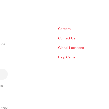
Careers
Contact Us
e de
Global Locations
Help Center
ds,
s they