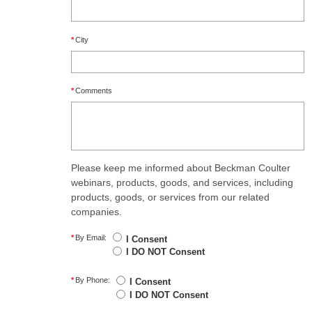
*
City
*
Comments
Please keep me informed about Beckman Coulter
webinars, products, goods, and services, including
products, goods, or services from our related
companies.
*
By Email:
I Consent
I DO NOT Consent
*
By Phone:
I Consent
I DO NOT Consent