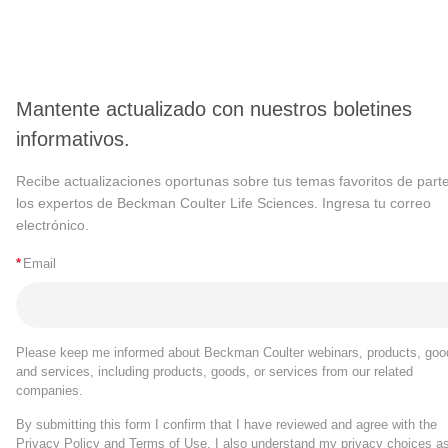
Mantente actualizado con nuestros boletines
informativos.
Recibe actualizaciones oportunas sobre tus temas favoritos de part
los expertos de Beckman Coulter Life Sciences. Ingresa tu correo
electrónico.
*
Email
Please keep me informed about Beckman Coulter webinars, products, goo
and services, including products, goods, or services from our related
companies.
By submitting this form I confirm that I have reviewed and agree with the
Privacy Policy
and
Terms of Use
. I also understand my privacy choices a