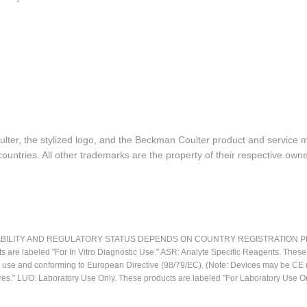
lter, the stylized logo, and the Beckman Coulter product and service 
ountries. All other trademarks are the property of their respective owne
LITY AND REGULATORY STATUS DEPENDS ON COUNTRY REGISTRATION PER APPL
ts are labeled "For In Vitro Diagnostic Use." ASR: Analyte Specific Reagents. Thes
ostic use and conforming to European Directive (98/79/EC). (Note: Devices may be 
res." LUO: Laboratory Use Only. These products are labeled "For Laboratory Use On