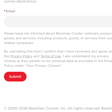
correo electrónico.
*
Email
Please keep me informed about Beckman Coulter webinars, product
goods, and services, including products, goods, or services from ou
related companies.
By submitting this form I confirm that I have reviewed and agree w
the
Privacy Policy
and
Terms of Use
. I also understand my privacy
choices as they pertain to my personal data as provided in the Priv
Policy under “Your Privacy Choices”.
Submit
© 2000-2026 Beckman Coulter, Inc. All rights reserved. Beck