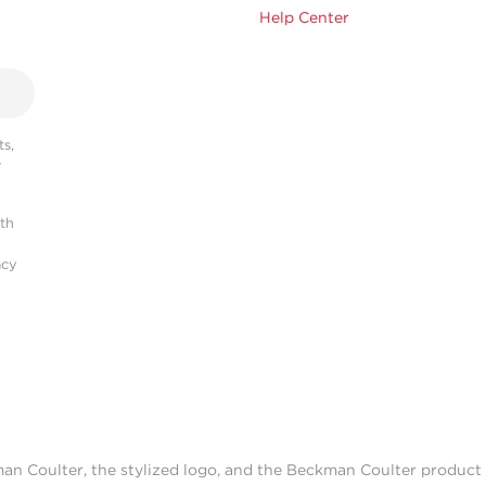
Help Center
s,
r
ith
acy
man Coulter, the stylized logo, and the Beckman Coulter produc