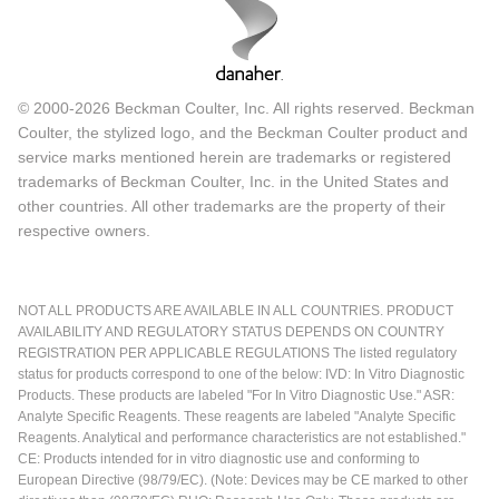
© 2000-2026 Beckman Coulter, Inc. All rights reserved. Beckman
Coulter, the stylized logo, and the Beckman Coulter product and
service marks mentioned herein are trademarks or registered
trademarks of Beckman Coulter, Inc. in the United States and
other countries. All other trademarks are the property of their
respective owners.
NOT ALL PRODUCTS ARE AVAILABLE IN ALL COUNTRIES. PRODUCT
AVAILABILITY AND REGULATORY STATUS DEPENDS ON COUNTRY
REGISTRATION PER APPLICABLE REGULATIONS The listed regulatory
status for products correspond to one of the below: IVD: In Vitro Diagnostic
Products. These products are labeled "For In Vitro Diagnostic Use." ASR:
Analyte Specific Reagents. These reagents are labeled "Analyte Specific
Reagents. Analytical and performance characteristics are not established."
CE: Products intended for in vitro diagnostic use and conforming to
European Directive (98/79/EC). (Note: Devices may be CE marked to other