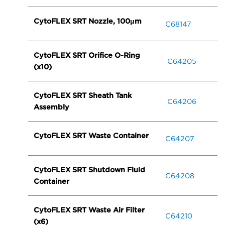
CytoFLEX SRT Nozzle, 100μm
C68147
CytoFLEX SRT Orifice O-Ring
C64205
(x10)
CytoFLEX SRT Sheath Tank
C64206
Assembly
CytoFLEX SRT Waste Container
C64207
CytoFLEX SRT Shutdown Fluid
C64208
Container
CytoFLEX SRT Waste Air Filter
C64210
(x6)