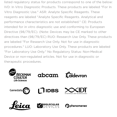
listed regulatory status for products correspond to one of the below:
IVD: In Vitro Diagnostic Products. These products are labeled "For In
Vitro Diagnostic Use." ASR: Analyte Specific Reagents. These
reagents are labeled "Analyte Specific Reagents. Analytical and
performance characteristics are not established." CE: Products
intended for in vitro diagnostic use and conforming to European
Directive (98/79/EC). (Note: Devices may be CE marked to other
directives than (98/79/EC) RUO: Research Use Only. These products
are labeled "For Research Use Only. Not for use in diagnostic
procedures." LUO: Laboratory Use Only. These products are labeled
"For Laboratory Use Only." No Regulatory Status: Non-Medical
Device or non-regulated articles. Not for use in diagnostic or
therapeutic procedures.